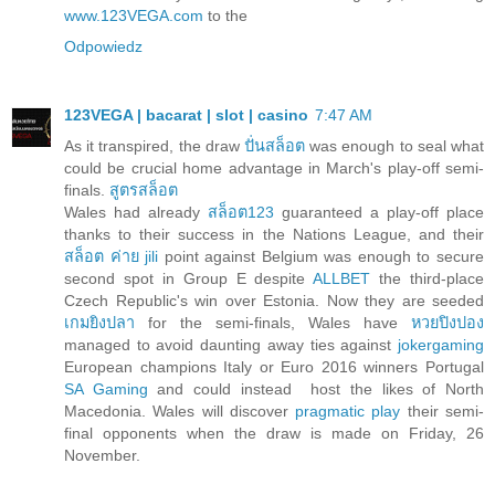
www.123VEGA.com
to the
Odpowiedz
123VEGA | bacarat | slot | casino
7:47 AM
As it transpired, the draw
ปั่นสล็อต
was enough to seal what
could be crucial home advantage in March's play-off semi-
finals.
สูตรสล็อต
Wales had already
สล็อต123
guaranteed a play-off place
thanks to their success in the Nations League, and their
สล็อต ค่าย jili
point against Belgium was enough to secure
second spot in Group E despite
ALLBET
the third-place
Czech Republic's win over Estonia. Now they are seeded
เกมยิงปลา
for the semi-finals, Wales have
หวยปิงปอง
managed to avoid daunting away ties against
jokergaming
European champions Italy or Euro 2016 winners Portugal
SA Gaming
and could instead host the likes of North
Macedonia. Wales will discover
pragmatic play
their semi-
final opponents when the draw is made on Friday, 26
November.