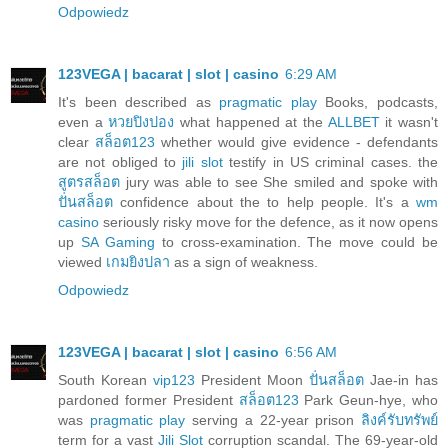
Odpowiedz
123VEGA | bacarat | slot | casino
6:29 AM
It's been described as
pragmatic play
Books, podcasts,
even a
หวยปิงปอง
what happened at the
ALLBET
it wasn't
clear
สล็อต123
whether would give evidence - defendants
are not obliged to
jili slot
testify in US criminal cases. the
สูตรสล็อต
jury was able to see She smiled and spoke with
ปั่นสล็อต
confidence about the to help people. It's a
wm
casino
seriously risky move for the defence, as it now opens
up
SA Gaming
to cross-examination. The move could be
viewed
เกมยิงปลา
as a sign of weakness.
Odpowiedz
123VEGA | bacarat | slot | casino
6:56 AM
South Korean
vip123
President Moon
ปั่นสล็อต
Jae-in has
pardoned former President
สล็อต123
Park Geun-hye, who
was
pragmatic play
serving a 22-year prison
ลิงค์รับทรัพย์
term for a vast
Jili Slot
corruption scandal. The 69-year-old