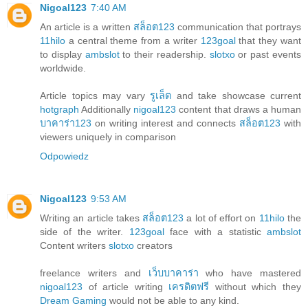
Nigoal123
7:40 AM
An article is a written
สล็อต123
communication that portrays
11hilo
a central theme from a writer
123goal
that they want
to display
ambslot
to their readership.
slotxo
or past events
worldwide.
Article topics may vary
รูเล็ต
and take showcase current
hotgraph
Additionally
nigoal123
content that draws a human
บาคาร่า123
on writing interest and connects
สล็อต123
with
viewers uniquely in comparison
Odpowiedz
Nigoal123
9:53 AM
Writing an article takes
สล็อต123
a lot of effort on
11hilo
the
side of the writer.
123goal
face with a statistic
ambslot
Content writers
slotxo
creators
freelance writers and
เว็บบาคาร่า
who have mastered
nigoal123
of article writing
เครดิตฟรี
without which they
Dream Gaming
would not be able to any kind.