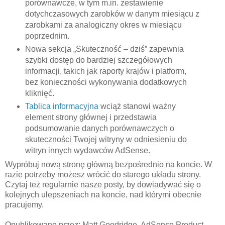
porównawcze, w tym m.in. zestawienie
dotychczasowych zarobków w danym miesiącu z
zarobkami za analogiczny okres w miesiącu
poprzednim.
Nowa sekcja „Skuteczność – dziś” zapewnia
szybki dostęp do bardziej szczegółowych
informacji, takich jak raporty krajów i platform,
bez konieczności wykonywania dodatkowych
kliknięć.
Tablica informacyjna
wciąż stanowi ważny
element strony głównej i przedstawia
podsumowanie danych porównawczych o
skuteczności Twojej witryny w odniesieniu do
witryn innych wydawców AdSense.
Wypróbuj nową stronę główną bezpośrednio na koncie. W
razie potrzeby możesz wrócić do starego układu strony.
Czytaj też regularnie nasze posty, by dowiadywać się o
kolejnych ulepszeniach na koncie, nad którymi obecnie
pracujemy.
Opublikowane przez: Matt Goodridge, AdSense Product