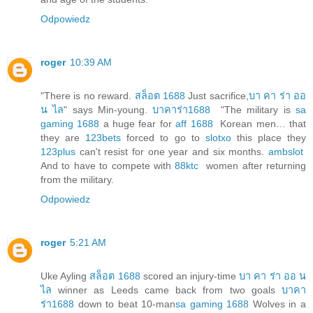
Odpowiedz
roger
10:39 AM
"There is no reward.
สล็อต 1688
Just sacrifice,
บา คา ร่า ออ
น ไล
" says Min-young.
บาคาร่า1688
"The military is
sa
gaming 1688
a huge fear for
aff 1688
Korean men… that
they are
123bets
forced to go to
slotxo
this place they
123plus
can't resist for one year and six months.
ambslot
And to have to compete with
88ktc
women after returning
from the military.
Odpowiedz
roger
5:21 AM
Uke Ayling
สล็อต 1688
scored an injury-time
บา คา ร่า ออ น
ไล
winner as Leeds came back from two goals
บาคา
ร่า1688
down to beat 10-man
sa gaming 1688
Wolves in a