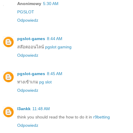
Anonimowy
5:30 AM
PGSLOT
Odpowiedz
pgslot-games
8:44 AM
สล๊อตออนไลน์
pgslot gaming
Odpowiedz
pgslot-games
8:45 AM
ทางเข้าเกม
pg slot
Odpowiedz
l3ankk
11:48 AM
think you should read the how to do it in
r9betting
Odpowiedz