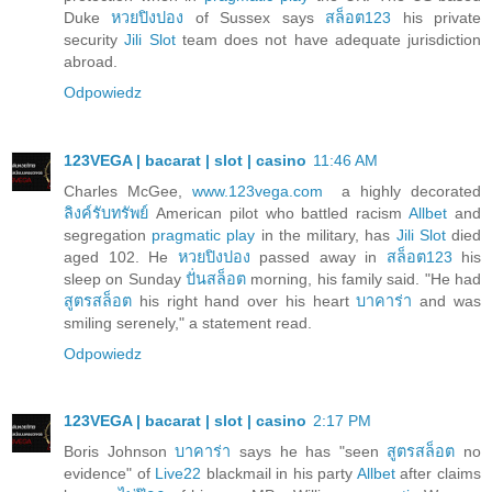
Duke
หวยปิงปอง
of Sussex says
สล็อต123
his private
security
Jili Slot
team does not have adequate jurisdiction
abroad.
Odpowiedz
123VEGA | bacarat | slot | casino
11:46 AM
Charles McGee,
www.123vega.com
a highly decorated
ลิงค์รับทรัพย์
American pilot who battled racism
Allbet
and
segregation
pragmatic play
in the military, has
Jili Slot
died
aged 102. He
หวยปิงปอง
passed away in
สล็อต123
his
sleep on Sunday
ปั่นสล็อต
morning, his family said. "He had
สูตรสล็อต
his right hand over his heart
บาคาร่า
and was
smiling serenely," a statement read.
Odpowiedz
123VEGA | bacarat | slot | casino
2:17 PM
Boris Johnson
บาคาร่า
says he has "seen
สูตรสล็อต
no
evidence" of
Live22
blackmail in his party
Allbet
after claims