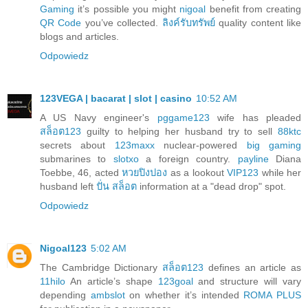
Gaming
it’s possible you might
nigoal
benefit from creating
QR Code
you’ve collected.
ลิงค์รับทรัพย์
quality content like
blogs and articles.
Odpowiedz
123VEGA | bacarat | slot | casino
10:52 AM
A US Navy engineer's
pggame123
wife has pleaded
สล็อต123
guilty to helping her husband try to sell
88ktc
secrets about
123maxx
nuclear-powered
big gaming
submarines to
slotxo
a foreign country.
payline
Diana
Toebbe, 46, acted
หวยปิงปอง
as a lookout
VIP123
while her
husband left
ปั่น สล็อต
information at a "dead drop" spot.
Odpowiedz
Nigoal123
5:02 AM
The Cambridge Dictionary
สล็อต123
defines an article as
11hilo
An article’s shape
123goal
and structure will vary
depending
ambslot
on whether it’s intended
ROMA PLUS