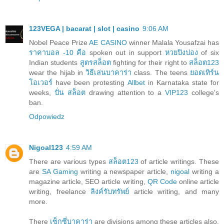
123VEGA | bacarat | slot | casino
9:06 AM
Nobel Peace Prize
AE CASINO
winner Malala Yousafzai has
ราคาบอล -10 คือ
spoken out in support
หวยปิงปอง
of six
Indian students
สูตรสล็อต
fighting for their right to
สล็อต123
wear the hijab in
วิธีเล่นบาคาร่า
class. The teens
ยอดเทิร์น
โอเวอร์
have been protesting
Allbet
in Karnataka state for
weeks,
ปั่น สล็อต
drawing attention to a
VIP123
college's
ban.
Odpowiedz
Nigoal123
4:59 AM
There are various types
สล็อต123
of article writings. These
are
SA Gaming
writing a newspaper article,
nigoal
writing a
magazine article, SEO article writing,
QR Code
online article
writing, freelance
ลิงค์รับทรัพย์
article writing, and many
more.
There
เซ็กซี่บาคาร่า
are divisions among these articles also.