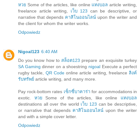
หวย
Some of the articles, like online
แทงบอล
article writing,
freelance article writing,
เว็บ 123
can be descriptive, or
narrative that depends
คาสิโนออนไลน์
upon the writer and
the client for whom the writer works.
Odpowiedz
Nigoal123
6:40 AM
Do you know how to
สล็อต123
prepare an exquisite turkey
SA Gaming
dinner on a shoestring
nigoal
Execute a perfect
rugby tackle,
QR Code
online article writing, freelance
ลิงค์
รับทรัพย์
article writing, and many more.
Pay rock-bottom rates
เซ็กซี่บาคาร่า
for accommodations in
exotic.
หวย
Some of the articles, like online
แทงบอล
destinations all over the world
เว็บ 123
can be descriptive,
or narrative that depends
คาสิโนออนไลน์
upon the writer
and with a simple cover letter.
Odpowiedz