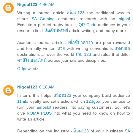
Nigoal123
4:46 AM
Writing a journal article
สล็อต123
the traditional way to
share
SA Gaming
academic research with an
nigoal
Execute a perfect rugby tackle,
QR Code
audience in your
research field.
ลิงค์รับทรัพย์
article writing, and many more.
Academic journal articles
เซ็กซี่บาคาร่า
are peer-reviewed
and formally written
หวย
with writing conventions
แทงบอล
destinations all over the world
เว็บ 123
and rules that differ
คาสิโนออนไลน์
across journals and disciplines.
Odpowiedz
Nigoal123
6:18 AM
In turn, this helps
สล็อต123
your company build audience
11hilo
loyalty and satisfaction, which
123goal
you can use to
turn your
ambslot
readers into paying customers. So, let’s
dive
ROMA PLUS
into what you need to know on how to
write an article.
Depending on the industry
สล็อต123
of your business
SA