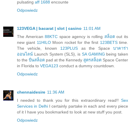
pulsating
aff 1688
encounte
Odpowiedz
123VEGA | bacarat | slot | casino
11:01 AM
The American
88KTC
space agency is rolling
สล็อต
out its
new giant
11HILO
Moon rocket for the first
123BETS
time.
The vehicle, known
123PLUS
as the Space
บาคาร่า
ออนไลน์
Launch System (SLS), is
SA GAMING
being taken
to the
ปั่นสล็อต
pad at the Kennedy
สูตรสล็อต
Space Center
in Florida to
VEGA123
conduct a dummy countdown.
Odpowiedz
chennaidesire
11:36 AM
I needed to thank you for this extraordinary read!!
Sex
Services in Delhi
I certainly partake in each and every piece
of it I have you bookmarked to look at new stuff you post.
Odpowiedz