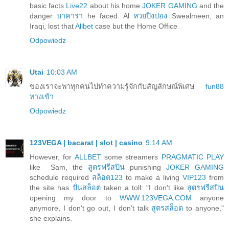
basic facts
Live22
about his home
JOKER GAMING
and the
danger
บาคาร่า
he faced. Al
หวยปิงปอง
Swealmeen, an
Iraqi, lost that
Allbet
case but the Home Office
Odpowiedz
Utai
10:03 AM
ของเราจะพาทุกคนไปทำความรู้จักกับสัญลักษณ์พิเศษ
fun88
ทางเข้า
Odpowiedz
123VEGA | bacarat | slot | casino
9:14 AM
However, for
ALLBET
some streamers
PRAGMATIC PLAY
like Sam, the
สูตรฟรีสปิน
punishing
JOKER GAMING
schedule required
สล็อต123
to make a living
VIP123
from
the site has
ปั่นสล็อต
taken a toll: "I don't like
สูตรฟรีสปิน
opening my door to
WWW.123VEGA.COM
anyone
anymore, I don't go out, I don't talk
สูตรสล็อต
to anyone,"
she explains.