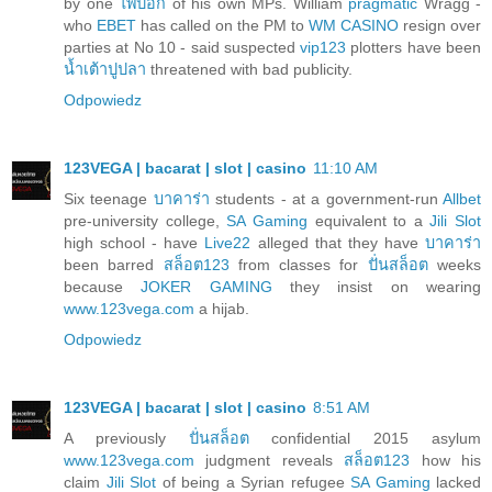
by one
ไพ่ป๊อก
of his own MPs. William
pragmatic
Wragg -
who
EBET
has called on the PM to
WM CASINO
resign over
parties at No 10 - said suspected
vip123
plotters have been
น้ำเต้าปูปลา
threatened with bad publicity.
Odpowiedz
123VEGA | bacarat | slot | casino
11:10 AM
Six teenage
บาคาร่า
students - at a government-run
Allbet
pre-university college,
SA Gaming
equivalent to a
Jili Slot
high school - have
Live22
alleged that they have
บาคาร่า
been barred
สล็อต123
from classes for
ปั่นสล็อต
weeks
because
JOKER GAMING
they insist on wearing
www.123vega.com
a hijab.
Odpowiedz
123VEGA | bacarat | slot | casino
8:51 AM
A previously
ปั่นสล็อต
confidential 2015 asylum
www.123vega.com
judgment reveals
สล็อต123
how his
claim
Jili Slot
of being a Syrian refugee
SA Gaming
lacked