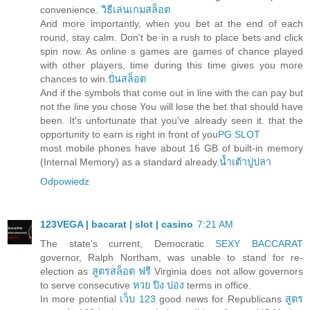
convenience.
วิธีเล่นเกมสล็อต
And more importantly, when you bet at the end of each
round, stay calm. Don't be in a rush to place bets and click
spin now. As online s games are games of chance played
with other players, time during this time gives you more
chances to win.
ปั่นสล็อต
And if the symbols that come out in line with the can pay but
not the line you chose You will lose the bet that should have
been. It's unfortunate that you've already seen it. that the
opportunity to earn is right in front of you
PG SLOT
most mobile phones have about 16 GB of built-in memory
(Internal Memory) as a standard already.
น้ำเต้าปูปลา
Odpowiedz
123VEGA | bacarat | slot | casino
7:21 AM
The state's current, Democratic
SEXY BACCARAT
governor, Ralph Northam, was unable to stand for re-
election as
สูตรสล็อต ฟรี
Virginia does not allow governors
to serve consecutive
หวย ปิง ปอง
terms in office.
In more potential
เว็บ 123
good news for Republicans
สูตร