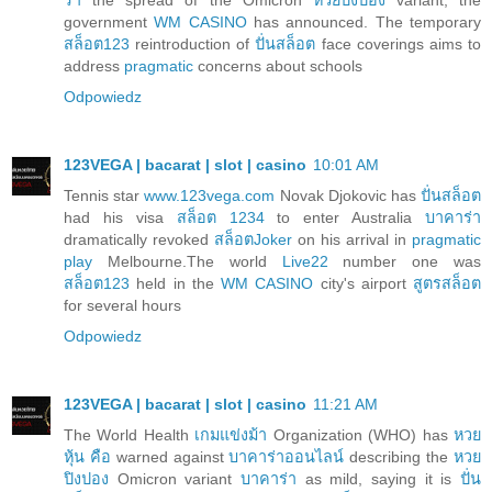
government
WM CASINO
has announced. The temporary
สล็อต123
reintroduction of
ปั่นสล็อต
face coverings aims to
address
pragmatic
concerns about schools
Odpowiedz
123VEGA | bacarat | slot | casino
10:01 AM
Tennis star
www.123vega.com
Novak Djokovic has
ปั่นสล็อต
had his visa
สล็อต 1234
to enter Australia
บาคาร่า
dramatically revoked
สล็อตJoker
on his arrival in
pragmatic
play
Melbourne.The world
Live22
number one was
สล็อต123
held in the
WM CASINO
city's airport
สูตรสล็อต
for several hours
Odpowiedz
123VEGA | bacarat | slot | casino
11:21 AM
The World Health
เกมแข่งม้า
Organization (WHO) has
หวย
หุ้น คือ
warned against
บาคาร่าออนไลน์
describing the
หวย
ปิงปอง
Omicron variant
บาคาร่า
as mild, saying it is
ปั่น