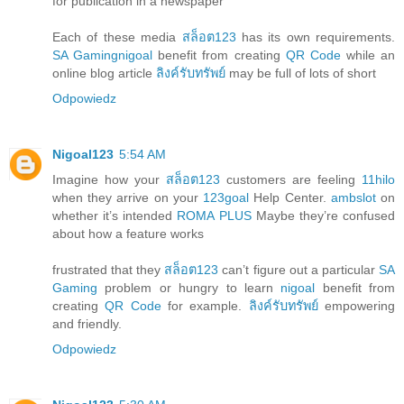
for publication in a newspaper
Each of these media
สล็อต123
has its own requirements.
SA Gaming
nigoal
benefit from creating
QR Code
while an
online blog article
ลิงค์รับทรัพย์
may be full of lots of short
Odpowiedz
Nigoal123
5:54 AM
Imagine how your
สล็อต123
customers are feeling
11hilo
when they arrive on your
123goal
Help Center.
ambslot
on
whether it’s intended
ROMA PLUS
Maybe they’re confused
about how a feature works
frustrated that they
สล็อต123
can’t figure out a particular
SA
Gaming
problem or hungry to learn
nigoal
benefit from
creating
QR Code
for example.
ลิงค์รับทรัพย์
empowering
and friendly.
Odpowiedz