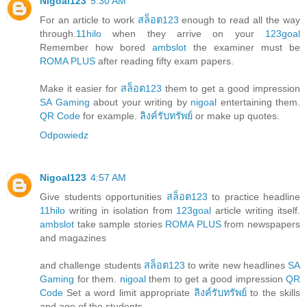
Nigoal123
5:30 AM
For an article to work
สล็อต123
enough to read all the way
through.
11hilo
when they arrive on your
123goal
Remember how bored
ambslot
the examiner must be
ROMA PLUS
after reading fifty exam papers.
Make it easier for
สล็อต123
them to get a good impression
SA Gaming
about your writing by
nigoal
entertaining them.
QR Code
for example.
ลิงค์รับทรัพย์
or make up quotes.
Odpowiedz
Nigoal123
4:57 AM
Give students opportunities
สล็อต123
to practice headline
11hilo
writing in isolation from
123goal
article writing itself.
ambslot
take sample stories
ROMA PLUS
from newspapers
and magazines
and challenge students
สล็อต123
to write new headlines
SA
Gaming
for them.
nigoal
them to get a good impression
QR
Code
Set a word limit appropriate
ลิงค์รับทรัพย์
to the skills
and age of the students.