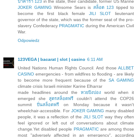
บาคาร่า 123
in the state, their candidate, former US Marine
JOKER GAMING
Winsome Sears is
สล็อต 123
tipped to
become the first black female
JILI SLOT
lieutenant
governor of the state, which was the former seat of the pro-
slavery Confederacy
PRAGMATIC
during the American Civil
War.
Odpowiedz
123VEGA | bacarat | slot | casino
6:11 AM
United Nations Human Rights Council. And those
ALLBET
CASINO
emergencies - from wildfires to flooding - are likely
to become more frequent because of the
SA GAMING
climate crisis Israeli minister Karine Elharrar
made headlines around the
หวยปิงปอง
world when it
emerged she
สูตรสล็อตฟรี
couldn't attend the COP26
summit
ปั่นสล็อตฟรี
on Monday because it wasn't
wheelchair-accessible. For
JOKER GAMING
many disabled
people, it was a reflection of the
JILI SLOT
way they often
feel ignored or left out of conversations about climate
change.Yet disabled people
PRAGMATIC
are among those
most "adversely affected in an emergency", according