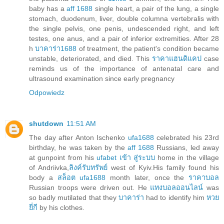
baby has a
aff 1688
single heart, a pair of the lung, a single
stomach, duodenum, liver, double columna vertebralis with
the single pelvis, one penis, undescended right, and left
testes, one anus, and a pair of inferior extremities. After 28
h
บาคาร่า1688
of treatment, the patient's condition became
unstable, deteriorated, and died. This
ราคาแฮนดิแคป
case
reminds us of the importance of antenatal care and
ultrasound examination since early pregnancy
Odpowiedz
shutdown
11:51 AM
The day after Anton Ischenko
ufa1688
celebrated his 23rd
birthday, he was taken by the
aff 1688
Russians, led away
at gunpoint from his
ufabet เข้า สู่ระบบ
home in the village
of Andriivka,
ลิงค์รับทรัพย์
west of Kyiv.His family found his
body a
สล็อต ufa1688
month later, once the
ราคาบอล
Russian troops were driven out. He
แทงบอลออนไลน์
was
so badly mutilated that they
บาคาร่า
had to identify him
หวย
ยี่กี
by his clothes.