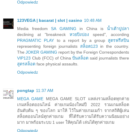
Odpowiedz
123VEGA | bacarat | slot | casino
10:48 AM
Media freedom
SA GAMING
in China is
น้ำเต้าปูปลา
declining at "breakneck
หวยปิงปอง
speed", according
PRAGMATIC PLAY
to a report by a group
สูตรฟรีสปิน
representing foreign journalists
สล็อต123
in the country.
The
JOKER GAMING
report by the Foreign Correspondents
VIP123
Club (FCC) of China
ปั่นสล็อต
said journalists there
สูตรสล็อต
face physical assaults.
Odpowiedz
pongtap
11:37 AM
MEGA GAME
MEGA GAME SLOT แหล่งรวมสล็อตทุกค่าย
เกมสล็อตออนไลน์ ค่ายเกมน้องใหม่ปี 2022 รวมเกมสล็อต
อันดับต้น ๆ ของโลก มาให้ ไว้ในค่ายเกมเมก้า จากสถิติผู้เล่น
สล็อตออนไลน์ทุกค่ายเกม ที่ได้รับความได้รับความนิยมอย่าง
มาก มาพร้อมระบบ 1 user ให้คุณได้ เล่นได้ทุกค่ายเกม
Odpowiedz