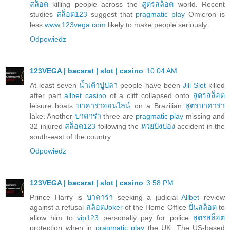
สล็อต
killing people across the
สูตรสล็อต
world. Recent
studies
สล็อต123
suggest that
pragmatic play
Omicron is
less
www.123vega.com
likely to make people seriously.
Odpowiedz
123VEGA | bacarat | slot | casino
10:04 AM
At least seven
น้ำเต้าปูปลา
people have been
Jili Slot
killed
after part
allbet casino
of a cliff collapsed onto
สูตรสล็อต
leisure boats
บาคาร่าออนไลน์
on a Brazilian
สูตรบาคาร่า
lake. Another
บาคาร่า
three are
pragmatic play
missing and
32 injured
สล็อต123
following the
หวยปิงปอง
accident in the
south-east of the country
Odpowiedz
123VEGA | bacarat | slot | casino
3:58 PM
Prince Harry is
บาคาร่า
seeking a judicial
Allbet
review
against a refusal
สล็อตJoker
of the Home Office
ปั่นสล็อต
to
allow him to
vip123
personally pay for police
สูตรสล็อต
protection when in
pragmatic play
the UK. The US-based