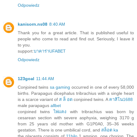
Odpowiedz
kanisorn.ns08
8:40 AM
Thank you for a great article. That is published useful to
people who come to read and find out. Seriously, I leave it
to you.
support:
บาคาร่าUFABET
Odpowiedz
123goal
11:44 AM
Conjoined twins
sa gaming
occurred in one of every 58,000
births. Parapagus dicephalus tribrachius with a single heart
is a scarce variant of
ส ล็ อด
conjoined twins. A
คาสิโน1688
male parapagus
allbet
conjoined twins
ไพ่แคง
with tribrachius was born by
cesarean section with severe asphyxia, weighing 3170 g
from 25 years old mother with G1P0A0, 35–36 weeks
gestation. There is one umbilical cord, and
สล็อต ka
the placenta consists of
11hilo
1 amnion, one chorion. The