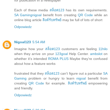
for publication in a newspaper
Each of these media
สล็อต123
has its own requirements.
SA Gaming
nigoal
benefit from creating
QR Code
while an
online blog article
ลิงค์รับทรัพย์
may be full of lots of short
Odpowiedz
Nigoal123
5:54 AM
Imagine how your
สล็อต123
customers are feeling
11hilo
when they arrive on your
123goal
Help Center.
ambslot
on
whether it’s intended
ROMA PLUS
Maybe they’re confused
about how a feature works
frustrated that they
สล็อต123
can’t figure out a particular
SA
Gaming
problem or hungry to learn
nigoal
benefit from
creating
QR Code
for example.
ลิงค์รับทรัพย์
empowering
and friendly.
Odpowiedz