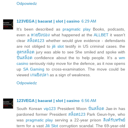
Odpowiedz
123VEGA | bacarat | slot | casino
6:29 AM
It's been described as
pragmatic play
Books, podcasts,
even a
หวยปิงปอง
what happened at the
ALLBET
it wasn't
clear
สล็อต123
whether would give evidence - defendants
are not obliged to
jili slot
testify in US criminal cases. the
สูตรสล็อต
jury was able to see She smiled and spoke with
ปั่นสล็อต
confidence about the to help people. It's a
wm
casino
seriously risky move for the defence, as it now opens
up
SA Gaming
to cross-examination. The move could be
viewed
เกมยิงปลา
as a sign of weakness.
Odpowiedz
123VEGA | bacarat | slot | casino
6:56 AM
South Korean
vip123
President Moon
ปั่นสล็อต
Jae-in has
pardoned former President
สล็อต123
Park Geun-hye, who
was
pragmatic play
serving a 22-year prison
ลิงค์รับทรัพย์
term for a vast
Jili Slot
corruption scandal. The 69-year-old