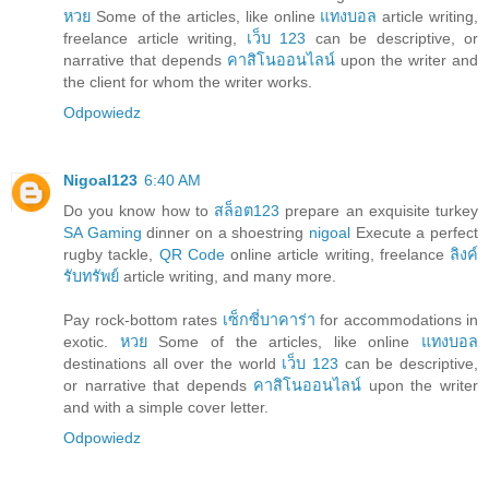
หวย
Some of the articles, like online
แทงบอล
article writing,
freelance article writing,
เว็บ 123
can be descriptive, or
narrative that depends
คาสิโนออนไลน์
upon the writer and
the client for whom the writer works.
Odpowiedz
Nigoal123
6:40 AM
Do you know how to
สล็อต123
prepare an exquisite turkey
SA Gaming
dinner on a shoestring
nigoal
Execute a perfect
rugby tackle,
QR Code
online article writing, freelance
ลิงค์
รับทรัพย์
article writing, and many more.
Pay rock-bottom rates
เซ็กซี่บาคาร่า
for accommodations in
exotic.
หวย
Some of the articles, like online
แทงบอล
destinations all over the world
เว็บ 123
can be descriptive,
or narrative that depends
คาสิโนออนไลน์
upon the writer
and with a simple cover letter.
Odpowiedz