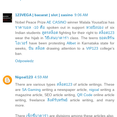
123VEGA | bacarat | slot | casino
9:06 AM
Nobel Peace Prize
AE CASINO
winner Malala Yousafzai has
ราคาบอล -10 คือ
spoken out in support
หวยปิงปอง
of six
Indian students
สูตรสล็อต
fighting for their right to
สล็อต123
wear the hijab in
วิธีเล่นบาคาร่า
class. The teens
ยอดเทิร์น
โอเวอร์
have been protesting
Allbet
in Karnataka state for
weeks,
ปั่น สล็อต
drawing attention to a
VIP123
college's
ban.
Odpowiedz
Nigoal123
4:59 AM
There are various types
สล็อต123
of article writings. These
are
SA Gaming
writing a newspaper article,
nigoal
writing a
magazine article, SEO article writing,
QR Code
online article
writing, freelance
ลิงค์รับทรัพย์
article writing, and many
more.
There
เซ็กซี่บาคาร่า
are divisions among these articles also.