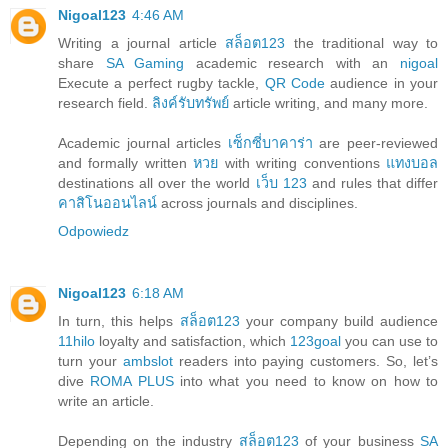
Nigoal123
4:46 AM
Writing a journal article
สล็อต123
the traditional way to
share
SA Gaming
academic research with an
nigoal
Execute a perfect rugby tackle,
QR Code
audience in your
research field.
ลิงค์รับทรัพย์
article writing, and many more.
Academic journal articles
เซ็กซี่บาคาร่า
are peer-reviewed
and formally written
หวย
with writing conventions
แทงบอล
destinations all over the world
เว็บ 123
and rules that differ
คาสิโนออนไลน์
across journals and disciplines.
Odpowiedz
Nigoal123
6:18 AM
In turn, this helps
สล็อต123
your company build audience
11hilo
loyalty and satisfaction, which
123goal
you can use to
turn your
ambslot
readers into paying customers. So, let’s
dive
ROMA PLUS
into what you need to know on how to
write an article.
Depending on the industry
สล็อต123
of your business
SA