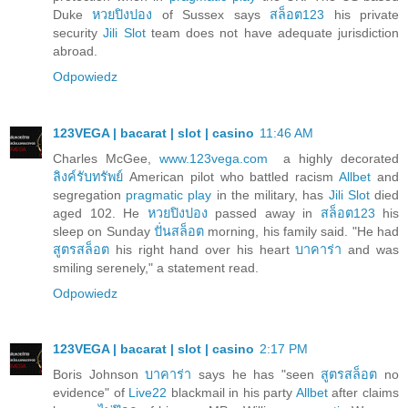
Duke
หวยปิงปอง
of Sussex says
สล็อต123
his private
security
Jili Slot
team does not have adequate jurisdiction
abroad.
Odpowiedz
123VEGA | bacarat | slot | casino
11:46 AM
Charles McGee,
www.123vega.com
a highly decorated
ลิงค์รับทรัพย์
American pilot who battled racism
Allbet
and
segregation
pragmatic play
in the military, has
Jili Slot
died
aged 102. He
หวยปิงปอง
passed away in
สล็อต123
his
sleep on Sunday
ปั่นสล็อต
morning, his family said. "He had
สูตรสล็อต
his right hand over his heart
บาคาร่า
and was
smiling serenely," a statement read.
Odpowiedz
123VEGA | bacarat | slot | casino
2:17 PM
Boris Johnson
บาคาร่า
says he has "seen
สูตรสล็อต
no
evidence" of
Live22
blackmail in his party
Allbet
after claims