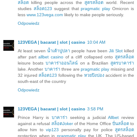
สล็อต
killing people across the
สูตรสล็อต
world. Recent
studies
สล็อต123
suggest that
pragmatic play
Omicron is
less
www.123vega.com
likely to make people seriously.
Odpowiedz
123VEGA | bacarat | slot | casino
10:04 AM
At least seven
น้ำเต้าปูปลา
people have been
Jili Slot
killed
after part
allbet casino
of a cliff collapsed onto
สูตรสล็อต
leisure boats
บาคาร่าออนไลน์
on a Brazilian
สูตรบาคาร่า
lake. Another
บาคาร่า
three are
pragmatic play
missing and
32 injured
สล็อต123
following the
หวยปิงปอง
accident in the
south-east of the country
Odpowiedz
123VEGA | bacarat | slot | casino
3:58 PM
Prince Harry is
บาคาร่า
seeking a judicial
Allbet
review
against a refusal
สล็อตJoker
of the Home Office
ปั่นสล็อต
to
allow him to
vip123
personally pay for police
สูตรสล็อต
protection when in
pragmatic play
the UK. The US-based