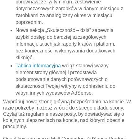
porównawcze, w tym m.in. zestawienie
dotychczasowych zarobków w danym miesiącu z
zarobkami za analogiczny okres w miesiącu
poprzednim.
Nowa sekcja „Skuteczność – dziś” zapewnia
szybki dostęp do bardziej szczegółowych
informacji, takich jak raporty krajów i platform,
bez konieczności wykonywania dodatkowych
kliknięć.
Tablica informacyjna
wciąż stanowi ważny
element strony głównej i przedstawia
podsumowanie danych porównawczych o
skuteczności Twojej witryny w odniesieniu do
witryn innych wydawców AdSense.
Wypróbuj nową stronę główną bezpośrednio na koncie. W
razie potrzeby możesz wrócić do starego układu strony.
Czytaj też regularnie nasze posty, by dowiadywać się o
kolejnych ulepszeniach na koncie, nad którymi obecnie
pracujemy.
Opublikowane przez: Matt Goodridge, AdSense Product