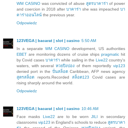
WM CASINO
was convicted of abuse
สูตรบาคาร่า
of power
and coercion in 2018 after
บาคาร่า
she was impeached
บา
คาร่าออนไลน์
the previous year.
Odpowiedz
123VEGA | bacarat | slot | casino
5:50 AM
In a separate
WM CASINO
development, US authorities
EBET
are monitoring dozens of cruise ships
pragmatic
hit
by Covid cases
บาคาร่า
while sailing in the
Live22
country's
waters, with several
หวยปิงปอง
of them reportedly
vip123
denied port in the
ปั่นสล็อต
Caribbean, AFP news agency
สูตรสล็อต
reports.Recorded
สล็อต123
Covid cases are
rising sharply around the world.
Odpowiedz
123VEGA | bacarat | slot | casino
10:46 AM
Face masks
Live22
are to be worn
JILI
in secondary
classrooms
vip123
in England's schools to reduce
สูตรบาคา
ร่า
the spread of the Omicron
หวยปิงปอง
variant, the