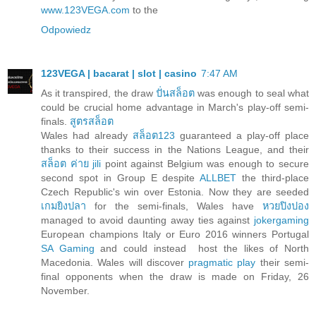
www.123VEGA.com
to the
Odpowiedz
123VEGA | bacarat | slot | casino
7:47 AM
As it transpired, the draw
ปั่นสล็อต
was enough to seal what
could be crucial home advantage in March's play-off semi-
finals.
สูตรสล็อต
Wales had already
สล็อต123
guaranteed a play-off place
thanks to their success in the Nations League, and their
สล็อต ค่าย jili
point against Belgium was enough to secure
second spot in Group E despite
ALLBET
the third-place
Czech Republic's win over Estonia. Now they are seeded
เกมยิงปลา
for the semi-finals, Wales have
หวยปิงปอง
managed to avoid daunting away ties against
jokergaming
European champions Italy or Euro 2016 winners Portugal
SA Gaming
and could instead host the likes of North
Macedonia. Wales will discover
pragmatic play
their semi-
final opponents when the draw is made on Friday, 26
November.