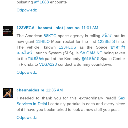
pulsating
aff 1688
encounte
Odpowiedz
123VEGA | bacarat | slot | casino
11:01 AM
The American
88KTC
space agency is rolling
สล็อต
out its
new giant
11HILO
Moon rocket for the first
123BETS
time.
The vehicle, known
123PLUS
as the Space
บาคาร่า
ออนไลน์
Launch System (SLS), is
SA GAMING
being taken
to the
ปั่นสล็อต
pad at the Kennedy
สูตรสล็อต
Space Center
in Florida to
VEGA123
conduct a dummy countdown.
Odpowiedz
chennaidesire
11:36 AM
I needed to thank you for this extraordinary read!!
Sex
Services in Delhi
I certainly partake in each and every piece
of it I have you bookmarked to look at new stuff you post.
Odpowiedz