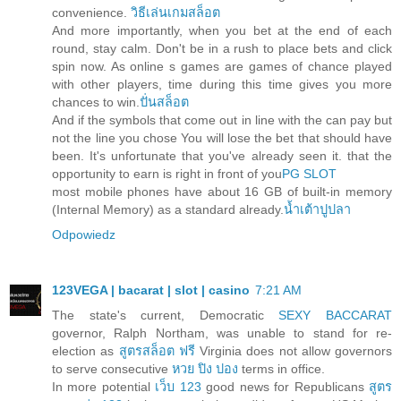
convenience.
วิธีเล่นเกมสล็อต
And more importantly, when you bet at the end of each
round, stay calm. Don't be in a rush to place bets and click
spin now. As online s games are games of chance played
with other players, time during this time gives you more
chances to win.
ปั่นสล็อต
And if the symbols that come out in line with the can pay but
not the line you chose You will lose the bet that should have
been. It's unfortunate that you've already seen it. that the
opportunity to earn is right in front of you
PG SLOT
most mobile phones have about 16 GB of built-in memory
(Internal Memory) as a standard already.
น้ำเต้าปูปลา
Odpowiedz
123VEGA | bacarat | slot | casino
7:21 AM
The state's current, Democratic
SEXY BACCARAT
governor, Ralph Northam, was unable to stand for re-
election as
สูตรสล็อต ฟรี
Virginia does not allow governors
to serve consecutive
หวย ปิง ปอง
terms in office.
In more potential
เว็บ 123
good news for Republicans
สูตร