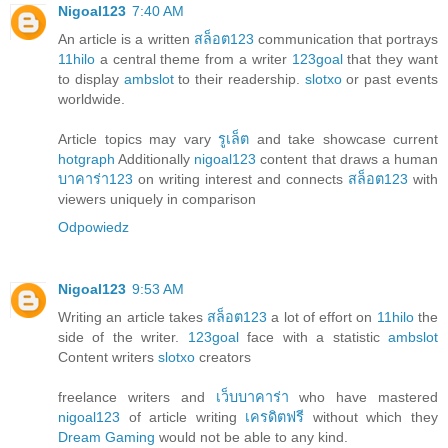
Nigoal123
7:40 AM
An article is a written
สล็อต123
communication that portrays
11hilo
a central theme from a writer
123goal
that they want
to display
ambslot
to their readership.
slotxo
or past events
worldwide.
Article topics may vary
รูเล็ต
and take showcase current
hotgraph
Additionally
nigoal123
content that draws a human
บาคาร่า123
on writing interest and connects
สล็อต123
with
viewers uniquely in comparison
Odpowiedz
Nigoal123
9:53 AM
Writing an article takes
สล็อต123
a lot of effort on
11hilo
the
side of the writer.
123goal
face with a statistic
ambslot
Content writers
slotxo
creators
freelance writers and
เว็บบาคาร่า
who have mastered
nigoal123
of article writing
เครดิตฟรี
without which they
Dream Gaming
would not be able to any kind.