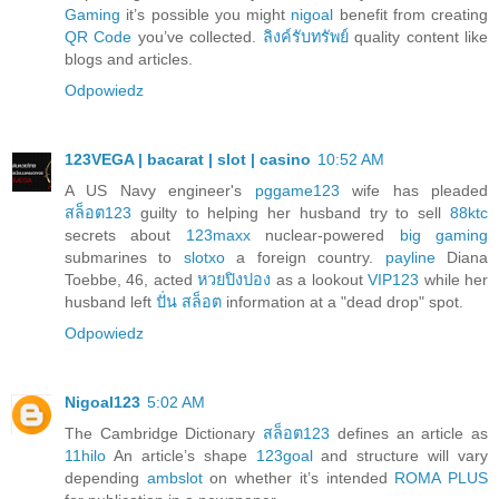
Gaming
it’s possible you might
nigoal
benefit from creating
QR Code
you’ve collected.
ลิงค์รับทรัพย์
quality content like
blogs and articles.
Odpowiedz
123VEGA | bacarat | slot | casino
10:52 AM
A US Navy engineer's
pggame123
wife has pleaded
สล็อต123
guilty to helping her husband try to sell
88ktc
secrets about
123maxx
nuclear-powered
big gaming
submarines to
slotxo
a foreign country.
payline
Diana
Toebbe, 46, acted
หวยปิงปอง
as a lookout
VIP123
while her
husband left
ปั่น สล็อต
information at a "dead drop" spot.
Odpowiedz
Nigoal123
5:02 AM
The Cambridge Dictionary
สล็อต123
defines an article as
11hilo
An article’s shape
123goal
and structure will vary
depending
ambslot
on whether it’s intended
ROMA PLUS