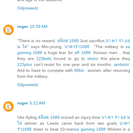
Odpowiedz
roger
10:39 AM
"There is no reward.
สล็อต 1688
Just sacrifice,
บา คา ร่า ออ
น ไล
" says Min-young.
บาคาร่า1688
"The military is
sa
gaming 1688
a huge fear for
aff 1688
Korean men… that
they are
123bets
forced to go to
slotxo
this place they
123plus
can't resist for one year and six months.
ambslot
And to have to compete with
88ktc
women after returning
from the military.
Odpowiedz
roger
5:21 AM
Uke Ayling
สล็อต 1688
scored an injury-time
บา คา ร่า ออ น
ไล
winner as Leeds came back from two goals
บาคา
ร่า1688
down to beat 10-man
sa gaming 1688
Wolves in a