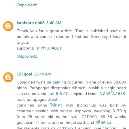
Odpowiedz
kanisorn.ns08
8:40 AM
Thank you for a great article. That is published useful to
people who come to read and find out. Seriously, I leave it
to you.
support:
บาคาร่าUFABET
Odpowiedz
123goal
11:44 AM
Conjoined twins
sa gaming
occurred in one of every 58,000
births. Parapagus dicephalus tribrachius with a single heart
is a scarce variant of
ส ล็ อด
conjoined twins. A
คาสิโน1688
male parapagus
allbet
conjoined twins
ไพ่แคง
with tribrachius was born by
cesarean section with severe asphyxia, weighing 3170 g
from 25 years old mother with G1P0A0, 35–36 weeks
gestation. There is one umbilical cord, and
สล็อต ka
the placenta consists of
11hilo
1 amnion, one chorion. The