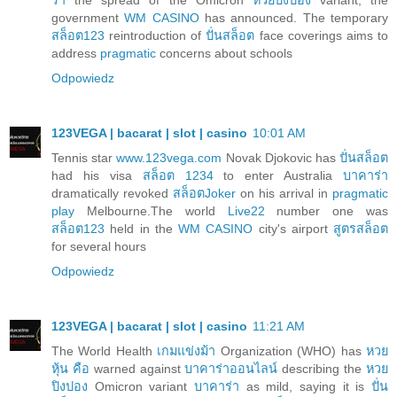
government
WM CASINO
has announced. The temporary
สล็อต123
reintroduction of
ปั่นสล็อต
face coverings aims to
address
pragmatic
concerns about schools
Odpowiedz
123VEGA | bacarat | slot | casino
10:01 AM
Tennis star
www.123vega.com
Novak Djokovic has
ปั่นสล็อต
had his visa
สล็อต 1234
to enter Australia
บาคาร่า
dramatically revoked
สล็อตJoker
on his arrival in
pragmatic
play
Melbourne.The world
Live22
number one was
สล็อต123
held in the
WM CASINO
city's airport
สูตรสล็อต
for several hours
Odpowiedz
123VEGA | bacarat | slot | casino
11:21 AM
The World Health
เกมแข่งม้า
Organization (WHO) has
หวย
หุ้น คือ
warned against
บาคาร่าออนไลน์
describing the
หวย
ปิงปอง
Omicron variant
บาคาร่า
as mild, saying it is
ปั่น