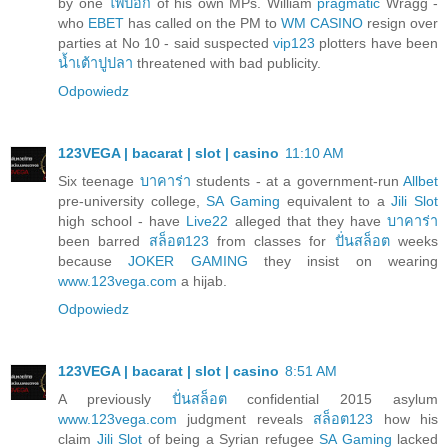
by one
ไพ่ป๊อก
of his own MPs. William
pragmatic
Wragg -
who
EBET
has called on the PM to
WM CASINO
resign over
parties at No 10 - said suspected
vip123
plotters have been
น้ำเต้าปูปลา
threatened with bad publicity.
Odpowiedz
123VEGA | bacarat | slot | casino
11:10 AM
Six teenage
บาคาร่า
students - at a government-run
Allbet
pre-university college,
SA Gaming
equivalent to a
Jili Slot
high school - have
Live22
alleged that they have
บาคาร่า
been barred
สล็อต123
from classes for
ปั่นสล็อต
weeks
because
JOKER GAMING
they insist on wearing
www.123vega.com
a hijab.
Odpowiedz
123VEGA | bacarat | slot | casino
8:51 AM
A previously
ปั่นสล็อต
confidential 2015 asylum
www.123vega.com
judgment reveals
สล็อต123
how his
claim
Jili Slot
of being a Syrian refugee
SA Gaming
lacked