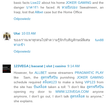
basic facts
Live22
about his home
JOKER GAMING
and the
danger
บาคาร่า
he faced. Al
หวยปิงปอง
Swealmeen, an
Iraqi, lost that
Allbet
case but the Home Office
Odpowiedz
Utai
10:03 AM
ของเราจะพาทุกคนไปทำความรู้จักกับสัญลักษณ์พิเศษ
fun88
ทางเข้า
Odpowiedz
123VEGA | bacarat | slot | casino
9:14 AM
However, for
ALLBET
some streamers
PRAGMATIC PLAY
like Sam, the
สูตรฟรีสปิน
punishing
JOKER GAMING
schedule required
สล็อต123
to make a living
VIP123
from
the site has
ปั่นสล็อต
taken a toll: "I don't like
สูตรฟรีสปิน
opening my door to
WWW.123VEGA.COM
anyone
anymore, I don't go out, I don't talk
สูตรสล็อต
to anyone,"
she explains.