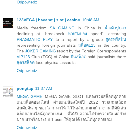
Odpowiedz
123VEGA | bacarat | slot | casino
10:48 AM
Media freedom
SA GAMING
in China is
น้ำเต้าปูปลา
declining at "breakneck
หวยปิงปอง
speed", according
PRAGMATIC PLAY
to a report by a group
สูตรฟรีสปิน
representing foreign journalists
สล็อต123
in the country.
The
JOKER GAMING
report by the Foreign Correspondents
VIP123
Club (FCC) of China
ปั่นสล็อต
said journalists there
สูตรสล็อต
face physical assaults.
Odpowiedz
pongtap
11:37 AM
MEGA GAME
MEGA GAME SLOT แหล่งรวมสล็อตทุกค่าย
เกมสล็อตออนไลน์ ค่ายเกมน้องใหม่ปี 2022 รวมเกมสล็อต
อันดับต้น ๆ ของโลก มาให้ ไว้ในค่ายเกมเมก้า จากสถิติผู้เล่น
สล็อตออนไลน์ทุกค่ายเกม ที่ได้รับความได้รับความนิยมอย่าง
มาก มาพร้อมระบบ 1 user ให้คุณได้ เล่นได้ทุกค่ายเกม
Odpowiedz