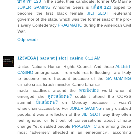
บาคาร่า 123
in the state, their candidate, former US Marine
JOKER GAMING
Winsome Sears is
สล็อต 123
tipped to
become the first black female
JILI SLOT
lieutenant
governor of the state, which was the former seat of the pro-
slavery Confederacy
PRAGMATIC
during the American Civil
War.
Odpowiedz
123VEGA | bacarat | slot | casino
6:11 AM
United Nations Human Rights Council. And those
ALLBET
CASINO
emergencies - from wildfires to flooding - are likely
to become more frequent because of the
SA GAMING
climate crisis Israeli minister Karine Elharrar
made headlines around the
หวยปิงปอง
world when it
emerged she
สูตรสล็อตฟรี
couldn't attend the COP26
summit
ปั่นสล็อตฟรี
on Monday because it wasn't
wheelchair-accessible. For
JOKER GAMING
many disabled
people, it was a reflection of the
JILI SLOT
way they often
feel ignored or left out of conversations about climate
change.Yet disabled people
PRAGMATIC
are among those
most "adversely affected in an emergency", according