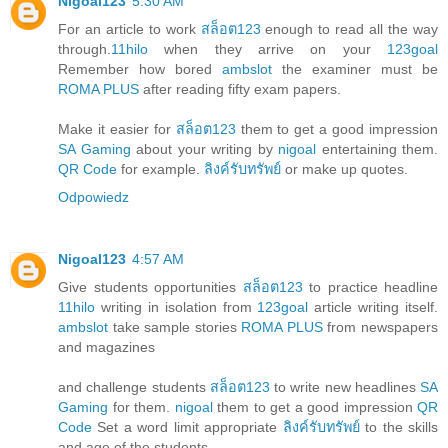
Nigoal123
5:30 AM
For an article to work
สล็อต123
enough to read all the way
through.
11hilo
when they arrive on your
123goal
Remember how bored
ambslot
the examiner must be
ROMA PLUS
after reading fifty exam papers.
Make it easier for
สล็อต123
them to get a good impression
SA Gaming
about your writing by
nigoal
entertaining them.
QR Code
for example.
ลิงค์รับทรัพย์
or make up quotes.
Odpowiedz
Nigoal123
4:57 AM
Give students opportunities
สล็อต123
to practice headline
11hilo
writing in isolation from
123goal
article writing itself.
ambslot
take sample stories
ROMA PLUS
from newspapers
and magazines
and challenge students
สล็อต123
to write new headlines
SA
Gaming
for them.
nigoal
them to get a good impression
QR
Code
Set a word limit appropriate
ลิงค์รับทรัพย์
to the skills
and age of the students.