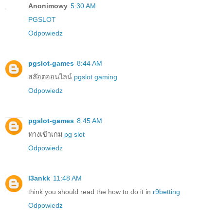
Anonimowy
5:30 AM
PGSLOT
Odpowiedz
pgslot-games
8:44 AM
สล๊อตออนไลน์
pgslot gaming
Odpowiedz
pgslot-games
8:45 AM
ทางเข้าเกม
pg slot
Odpowiedz
l3ankk
11:48 AM
think you should read the how to do it in
r9betting
Odpowiedz