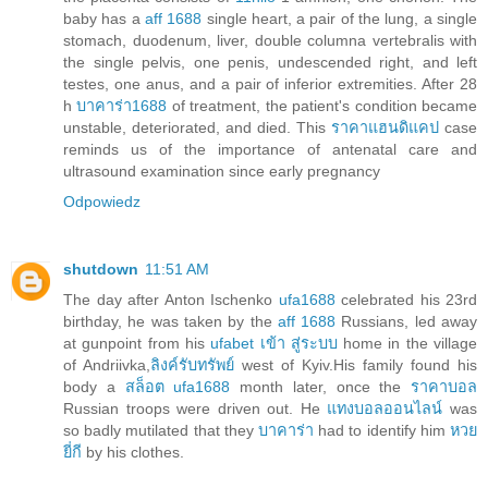
baby has a
aff 1688
single heart, a pair of the lung, a single
stomach, duodenum, liver, double columna vertebralis with
the single pelvis, one penis, undescended right, and left
testes, one anus, and a pair of inferior extremities. After 28
h
บาคาร่า1688
of treatment, the patient's condition became
unstable, deteriorated, and died. This
ราคาแฮนดิแคป
case
reminds us of the importance of antenatal care and
ultrasound examination since early pregnancy
Odpowiedz
shutdown
11:51 AM
The day after Anton Ischenko
ufa1688
celebrated his 23rd
birthday, he was taken by the
aff 1688
Russians, led away
at gunpoint from his
ufabet เข้า สู่ระบบ
home in the village
of Andriivka,
ลิงค์รับทรัพย์
west of Kyiv.His family found his
body a
สล็อต ufa1688
month later, once the
ราคาบอล
Russian troops were driven out. He
แทงบอลออนไลน์
was
so badly mutilated that they
บาคาร่า
had to identify him
หวย
ยี่กี
by his clothes.