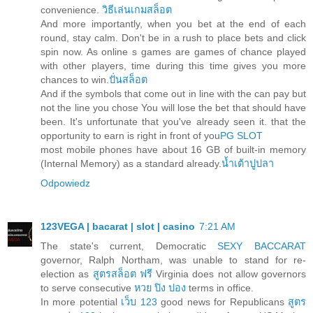
convenience.
วิธีเล่นเกมสล็อต
And more importantly, when you bet at the end of each
round, stay calm. Don't be in a rush to place bets and click
spin now. As online s games are games of chance played
with other players, time during this time gives you more
chances to win.
ปั่นสล็อต
And if the symbols that come out in line with the can pay but
not the line you chose You will lose the bet that should have
been. It's unfortunate that you've already seen it. that the
opportunity to earn is right in front of you
PG SLOT
most mobile phones have about 16 GB of built-in memory
(Internal Memory) as a standard already.
น้ำเต้าปูปลา
Odpowiedz
123VEGA | bacarat | slot | casino
7:21 AM
The state's current, Democratic
SEXY BACCARAT
governor, Ralph Northam, was unable to stand for re-
election as
สูตรสล็อต ฟรี
Virginia does not allow governors
to serve consecutive
หวย ปิง ปอง
terms in office.
In more potential
เว็บ 123
good news for Republicans
สูตร