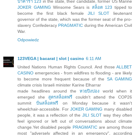
บาคาร่า 123
in the state, their candidate, former US Marine
JOKER GAMING
Winsome Sears is
สล็อต 123
tipped to
become the first black female
JILI SLOT
lieutenant
governor of the state, which was the former seat of the pro-
slavery Confederacy
PRAGMATIC
during the American Civil
War.
Odpowiedz
123VEGA | bacarat | slot | casino
6:11 AM
United Nations Human Rights Council. And those
ALLBET
CASINO
emergencies - from wildfires to flooding - are likely
to become more frequent because of the
SA GAMING
climate crisis Israeli minister Karine Elharrar
made headlines around the
หวยปิงปอง
world when it
emerged she
สูตรสล็อตฟรี
couldn't attend the COP26
summit
ปั่นสล็อตฟรี
on Monday because it wasn't
wheelchair-accessible. For
JOKER GAMING
many disabled
people, it was a reflection of the
JILI SLOT
way they often
feel ignored or left out of conversations about climate
change.Yet disabled people
PRAGMATIC
are among those
most "adversely affected in an emergency", according