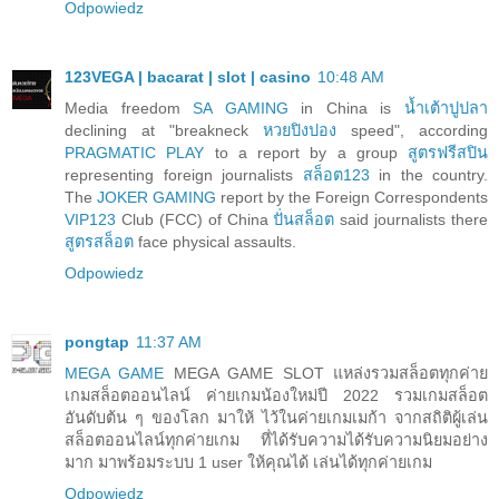
Odpowiedz
123VEGA | bacarat | slot | casino
10:48 AM
Media freedom
SA GAMING
in China is
น้ำเต้าปูปลา
declining at "breakneck
หวยปิงปอง
speed", according
PRAGMATIC PLAY
to a report by a group
สูตรฟรีสปิน
representing foreign journalists
สล็อต123
in the country.
The
JOKER GAMING
report by the Foreign Correspondents
VIP123
Club (FCC) of China
ปั่นสล็อต
said journalists there
สูตรสล็อต
face physical assaults.
Odpowiedz
pongtap
11:37 AM
MEGA GAME
MEGA GAME SLOT แหล่งรวมสล็อตทุกค่าย
เกมสล็อตออนไลน์ ค่ายเกมน้องใหม่ปี 2022 รวมเกมสล็อต
อันดับต้น ๆ ของโลก มาให้ ไว้ในค่ายเกมเมก้า จากสถิติผู้เล่น
สล็อตออนไลน์ทุกค่ายเกม ที่ได้รับความได้รับความนิยมอย่าง
มาก มาพร้อมระบบ 1 user ให้คุณได้ เล่นได้ทุกค่ายเกม
Odpowiedz