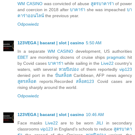
WM CASINO
was convicted of abuse
สูตรบาคาร่า
of power
and coercion in 2018 after
บาคาร่า
she was impeached
บา
คาร่าออนไลน์
the previous year.
Odpowiedz
123VEGA | bacarat | slot | casino
5:50 AM
In a separate
WM CASINO
development, US authorities
EBET
are monitoring dozens of cruise ships
pragmatic
hit
by Covid cases
บาคาร่า
while sailing in the
Live22
country's
waters, with several
หวยปิงปอง
of them reportedly
vip123
denied port in the
ปั่นสล็อต
Caribbean, AFP news agency
สูตรสล็อต
reports.Recorded
สล็อต123
Covid cases are
rising sharply around the world.
Odpowiedz
123VEGA | bacarat | slot | casino
10:46 AM
Face masks
Live22
are to be worn
JILI
in secondary
classrooms
vip123
in England's schools to reduce
สูตรบาคา
ร่า
the spread of the Omicron
หวยปิงปอง
variant, the