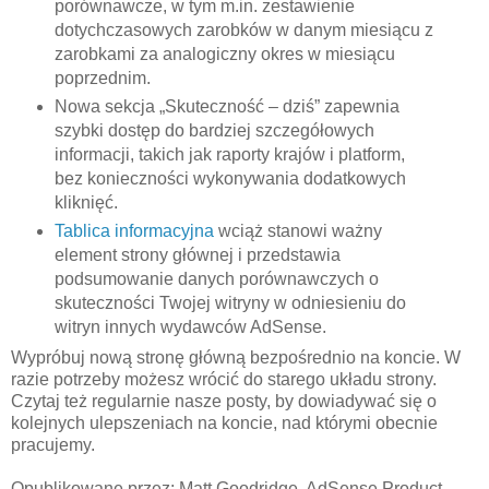
porównawcze, w tym m.in. zestawienie
dotychczasowych zarobków w danym miesiącu z
zarobkami za analogiczny okres w miesiącu
poprzednim.
Nowa sekcja „Skuteczność – dziś” zapewnia
szybki dostęp do bardziej szczegółowych
informacji, takich jak raporty krajów i platform,
bez konieczności wykonywania dodatkowych
kliknięć.
Tablica informacyjna
wciąż stanowi ważny
element strony głównej i przedstawia
podsumowanie danych porównawczych o
skuteczności Twojej witryny w odniesieniu do
witryn innych wydawców AdSense.
Wypróbuj nową stronę główną bezpośrednio na koncie. W
razie potrzeby możesz wrócić do starego układu strony.
Czytaj też regularnie nasze posty, by dowiadywać się o
kolejnych ulepszeniach na koncie, nad którymi obecnie
pracujemy.
Opublikowane przez: Matt Goodridge, AdSense Product