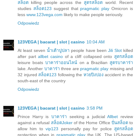
สล็อต
killing people across the
สูตรสล็อต
world. Recent
studies
สล็อต123
suggest that
pragmatic play
Omicron is
less
www.123vega.com
likely to make people seriously.
Odpowiedz
123VEGA | bacarat | slot | casino
10:04 AM
At least seven
น้ำเต้าปูปลา
people have been
Jili Slot
killed
after part
allbet casino
of a cliff collapsed onto
สูตรสล็อต
leisure boats
บาคาร่าออนไลน์
on a Brazilian
สูตรบาคาร่า
lake. Another
บาคาร่า
three are
pragmatic play
missing and
32 injured
สล็อต123
following the
หวยปิงปอง
accident in the
south-east of the country
Odpowiedz
123VEGA | bacarat | slot | casino
3:58 PM
Prince Harry is
บาคาร่า
seeking a judicial
Allbet
review
against a refusal
สล็อตJoker
of the Home Office
ปั่นสล็อต
to
allow him to
vip123
personally pay for police
สูตรสล็อต
protection when in
pragmatic play
the UK. The US-based