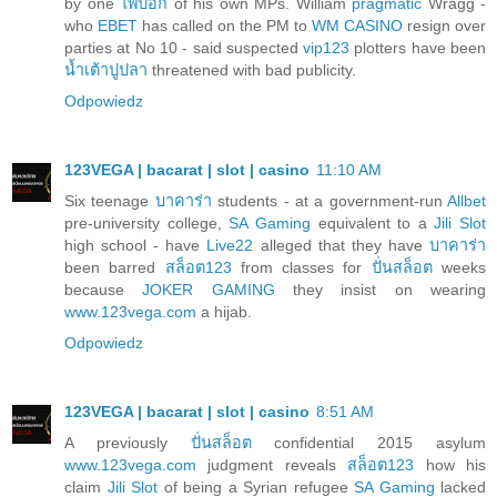
by one
ไพ่ป๊อก
of his own MPs. William
pragmatic
Wragg -
who
EBET
has called on the PM to
WM CASINO
resign over
parties at No 10 - said suspected
vip123
plotters have been
น้ำเต้าปูปลา
threatened with bad publicity.
Odpowiedz
123VEGA | bacarat | slot | casino
11:10 AM
Six teenage
บาคาร่า
students - at a government-run
Allbet
pre-university college,
SA Gaming
equivalent to a
Jili Slot
high school - have
Live22
alleged that they have
บาคาร่า
been barred
สล็อต123
from classes for
ปั่นสล็อต
weeks
because
JOKER GAMING
they insist on wearing
www.123vega.com
a hijab.
Odpowiedz
123VEGA | bacarat | slot | casino
8:51 AM
A previously
ปั่นสล็อต
confidential 2015 asylum
www.123vega.com
judgment reveals
สล็อต123
how his
claim
Jili Slot
of being a Syrian refugee
SA Gaming
lacked