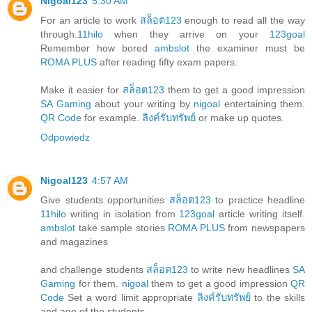
Nigoal123
5:30 AM
For an article to work
สล็อต123
enough to read all the way
through.
11hilo
when they arrive on your
123goal
Remember how bored
ambslot
the examiner must be
ROMA PLUS
after reading fifty exam papers.
Make it easier for
สล็อต123
them to get a good impression
SA Gaming
about your writing by
nigoal
entertaining them.
QR Code
for example.
ลิงค์รับทรัพย์
or make up quotes.
Odpowiedz
Nigoal123
4:57 AM
Give students opportunities
สล็อต123
to practice headline
11hilo
writing in isolation from
123goal
article writing itself.
ambslot
take sample stories
ROMA PLUS
from newspapers
and magazines
and challenge students
สล็อต123
to write new headlines
SA
Gaming
for them.
nigoal
them to get a good impression
QR
Code
Set a word limit appropriate
ลิงค์รับทรัพย์
to the skills
and age of the students.