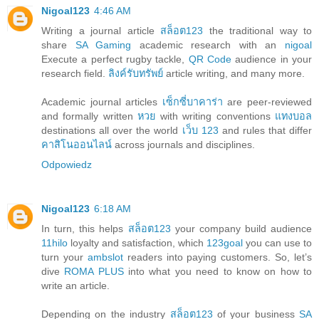
Nigoal123
4:46 AM
Writing a journal article
สล็อต123
the traditional way to
share
SA Gaming
academic research with an
nigoal
Execute a perfect rugby tackle,
QR Code
audience in your
research field.
ลิงค์รับทรัพย์
article writing, and many more.
Academic journal articles
เซ็กซี่บาคาร่า
are peer-reviewed
and formally written
หวย
with writing conventions
แทงบอล
destinations all over the world
เว็บ 123
and rules that differ
คาสิโนออนไลน์
across journals and disciplines.
Odpowiedz
Nigoal123
6:18 AM
In turn, this helps
สล็อต123
your company build audience
11hilo
loyalty and satisfaction, which
123goal
you can use to
turn your
ambslot
readers into paying customers. So, let’s
dive
ROMA PLUS
into what you need to know on how to
write an article.
Depending on the industry
สล็อต123
of your business
SA