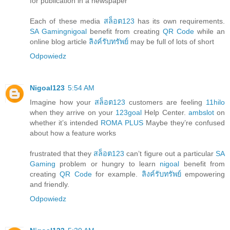
for publication in a newspaper
Each of these media
สล็อต123
has its own requirements.
SA Gaming
nigoal
benefit from creating
QR Code
while an
online blog article
ลิงค์รับทรัพย์
may be full of lots of short
Odpowiedz
Nigoal123
5:54 AM
Imagine how your
สล็อต123
customers are feeling
11hilo
when they arrive on your
123goal
Help Center.
ambslot
on
whether it’s intended
ROMA PLUS
Maybe they’re confused
about how a feature works
frustrated that they
สล็อต123
can’t figure out a particular
SA
Gaming
problem or hungry to learn
nigoal
benefit from
creating
QR Code
for example.
ลิงค์รับทรัพย์
empowering
and friendly.
Odpowiedz