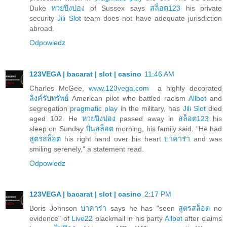
Duke
หวยปิงปอง
of Sussex says
สล็อต123
his private
security
Jili Slot
team does not have adequate jurisdiction
abroad.
Odpowiedz
123VEGA | bacarat | slot | casino
11:46 AM
Charles McGee,
www.123vega.com
a highly decorated
ลิงค์รับทรัพย์
American pilot who battled racism
Allbet
and
segregation
pragmatic play
in the military, has
Jili Slot
died
aged 102. He
หวยปิงปอง
passed away in
สล็อต123
his
sleep on Sunday
ปั่นสล็อต
morning, his family said. "He had
สูตรสล็อต
his right hand over his heart
บาคาร่า
and was
smiling serenely," a statement read.
Odpowiedz
123VEGA | bacarat | slot | casino
2:17 PM
Boris Johnson
บาคาร่า
says he has "seen
สูตรสล็อต
no
evidence" of
Live22
blackmail in his party
Allbet
after claims