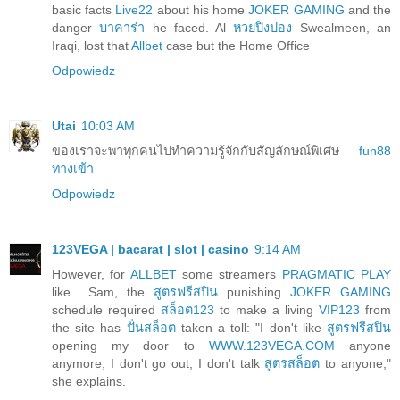
basic facts
Live22
about his home
JOKER GAMING
and the
danger
บาคาร่า
he faced. Al
หวยปิงปอง
Swealmeen, an
Iraqi, lost that
Allbet
case but the Home Office
Odpowiedz
Utai
10:03 AM
ของเราจะพาทุกคนไปทำความรู้จักกับสัญลักษณ์พิเศษ
fun88
ทางเข้า
Odpowiedz
123VEGA | bacarat | slot | casino
9:14 AM
However, for
ALLBET
some streamers
PRAGMATIC PLAY
like Sam, the
สูตรฟรีสปิน
punishing
JOKER GAMING
schedule required
สล็อต123
to make a living
VIP123
from
the site has
ปั่นสล็อต
taken a toll: "I don't like
สูตรฟรีสปิน
opening my door to
WWW.123VEGA.COM
anyone
anymore, I don't go out, I don't talk
สูตรสล็อต
to anyone,"
she explains.