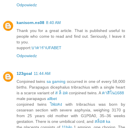
Odpowiedz
kanisorn.ns08
8:40 AM
Thank you for a great article. That is published useful to
people who come to read and find out. Seriously, I leave it
to you.
support:
บาคาร่าUFABET
Odpowiedz
123goal
11:44 AM
Conjoined twins
sa gaming
occurred in one of every 58,000
births. Parapagus dicephalus tribrachius with a single heart
is a scarce variant of
ส ล็ อด
conjoined twins. A
คาสิโน1688
male parapagus
allbet
conjoined twins
ไพ่แคง
with tribrachius was born by
cesarean section with severe asphyxia, weighing 3170 g
from 25 years old mother with G1P0A0, 35–36 weeks
gestation. There is one umbilical cord, and
สล็อต ka
the placenta consists of
11hilo
1 amnion, one chorion. The