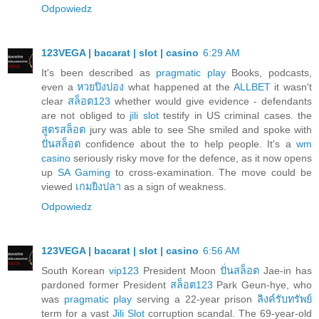
Odpowiedz
123VEGA | bacarat | slot | casino
6:29 AM
It's been described as
pragmatic play
Books, podcasts,
even a
หวยปิงปอง
what happened at the
ALLBET
it wasn't
clear
สล็อต123
whether would give evidence - defendants
are not obliged to
jili slot
testify in US criminal cases. the
สูตรสล็อต
jury was able to see She smiled and spoke with
ปั่นสล็อต
confidence about the to help people. It's a
wm
casino
seriously risky move for the defence, as it now opens
up
SA Gaming
to cross-examination. The move could be
viewed
เกมยิงปลา
as a sign of weakness.
Odpowiedz
123VEGA | bacarat | slot | casino
6:56 AM
South Korean
vip123
President Moon
ปั่นสล็อต
Jae-in has
pardoned former President
สล็อต123
Park Geun-hye, who
was
pragmatic play
serving a 22-year prison
ลิงค์รับทรัพย์
term for a vast
Jili Slot
corruption scandal. The 69-year-old