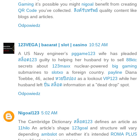
Gaming
it’s possible you might
nigoal
benefit from creating
QR Code
you’ve collected.
ลิงค์รับทรัพย์
quality content like
blogs and articles.
Odpowiedz
123VEGA | bacarat | slot | casino
10:52 AM
A US Navy engineer's
pggame123
wife has pleaded
สล็อต123
guilty to helping her husband try to sell
88ktc
secrets about
123maxx
nuclear-powered
big gaming
submarines to
slotxo
a foreign country.
payline
Diana
Toebbe, 46, acted
หวยปิงปอง
as a lookout
VIP123
while her
husband left
ปั่น สล็อต
information at a "dead drop" spot.
Odpowiedz
Nigoal123
5:02 AM
The Cambridge Dictionary
สล็อต123
defines an article as
11hilo
An article’s shape
123goal
and structure will vary
depending
ambslot
on whether it’s intended
ROMA PLUS