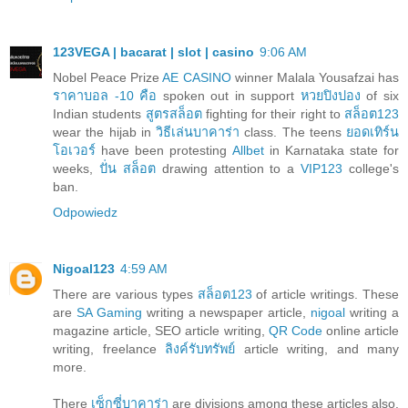
123VEGA | bacarat | slot | casino
9:06 AM
Nobel Peace Prize
AE CASINO
winner Malala Yousafzai has
ราคาบอล -10 คือ
spoken out in support
หวยปิงปอง
of six
Indian students
สูตรสล็อต
fighting for their right to
สล็อต123
wear the hijab in
วิธีเล่นบาคาร่า
class. The teens
ยอดเทิร์น
โอเวอร์
have been protesting
Allbet
in Karnataka state for
weeks,
ปั่น สล็อต
drawing attention to a
VIP123
college's
ban.
Odpowiedz
Nigoal123
4:59 AM
There are various types
สล็อต123
of article writings. These
are
SA Gaming
writing a newspaper article,
nigoal
writing a
magazine article, SEO article writing,
QR Code
online article
writing, freelance
ลิงค์รับทรัพย์
article writing, and many
more.
There
เซ็กซี่บาคาร่า
are divisions among these articles also.