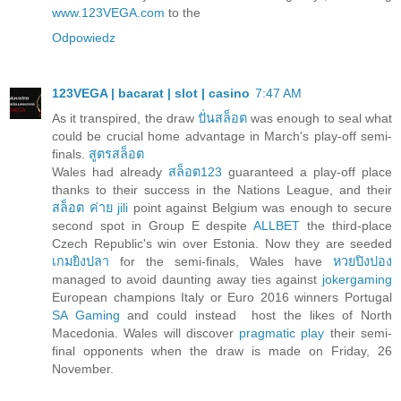
www.123VEGA.com
to the
Odpowiedz
123VEGA | bacarat | slot | casino
7:47 AM
As it transpired, the draw
ปั่นสล็อต
was enough to seal what
could be crucial home advantage in March's play-off semi-
finals.
สูตรสล็อต
Wales had already
สล็อต123
guaranteed a play-off place
thanks to their success in the Nations League, and their
สล็อต ค่าย jili
point against Belgium was enough to secure
second spot in Group E despite
ALLBET
the third-place
Czech Republic's win over Estonia. Now they are seeded
เกมยิงปลา
for the semi-finals, Wales have
หวยปิงปอง
managed to avoid daunting away ties against
jokergaming
European champions Italy or Euro 2016 winners Portugal
SA Gaming
and could instead host the likes of North
Macedonia. Wales will discover
pragmatic play
their semi-
final opponents when the draw is made on Friday, 26
November.