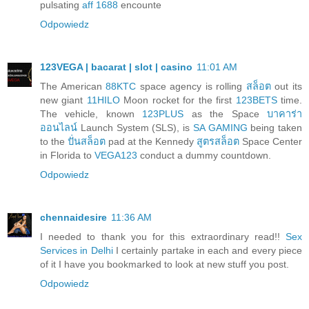
pulsating
aff 1688
encounte
Odpowiedz
123VEGA | bacarat | slot | casino
11:01 AM
The American
88KTC
space agency is rolling
สล็อต
out its
new giant
11HILO
Moon rocket for the first
123BETS
time.
The vehicle, known
123PLUS
as the Space
บาคาร่า
ออนไลน์
Launch System (SLS), is
SA GAMING
being taken
to the
ปั่นสล็อต
pad at the Kennedy
สูตรสล็อต
Space Center
in Florida to
VEGA123
conduct a dummy countdown.
Odpowiedz
chennaidesire
11:36 AM
I needed to thank you for this extraordinary read!!
Sex
Services in Delhi
I certainly partake in each and every piece
of it I have you bookmarked to look at new stuff you post.
Odpowiedz