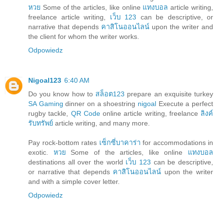
หวย
Some of the articles, like online
แทงบอล
article writing,
freelance article writing,
เว็บ 123
can be descriptive, or
narrative that depends
คาสิโนออนไลน์
upon the writer and
the client for whom the writer works.
Odpowiedz
Nigoal123
6:40 AM
Do you know how to
สล็อต123
prepare an exquisite turkey
SA Gaming
dinner on a shoestring
nigoal
Execute a perfect
rugby tackle,
QR Code
online article writing, freelance
ลิงค์
รับทรัพย์
article writing, and many more.
Pay rock-bottom rates
เซ็กซี่บาคาร่า
for accommodations in
exotic.
หวย
Some of the articles, like online
แทงบอล
destinations all over the world
เว็บ 123
can be descriptive,
or narrative that depends
คาสิโนออนไลน์
upon the writer
and with a simple cover letter.
Odpowiedz