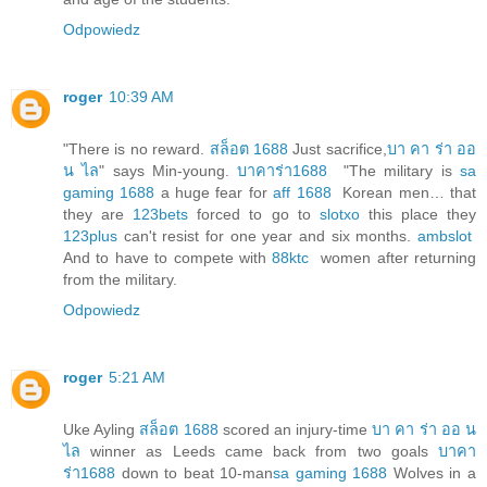
Odpowiedz
roger
10:39 AM
"There is no reward.
สล็อต 1688
Just sacrifice,
บา คา ร่า ออ
น ไล
" says Min-young.
บาคาร่า1688
"The military is
sa
gaming 1688
a huge fear for
aff 1688
Korean men… that
they are
123bets
forced to go to
slotxo
this place they
123plus
can't resist for one year and six months.
ambslot
And to have to compete with
88ktc
women after returning
from the military.
Odpowiedz
roger
5:21 AM
Uke Ayling
สล็อต 1688
scored an injury-time
บา คา ร่า ออ น
ไล
winner as Leeds came back from two goals
บาคา
ร่า1688
down to beat 10-man
sa gaming 1688
Wolves in a