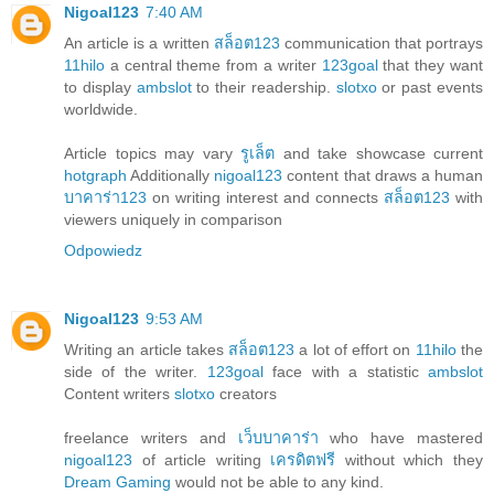
Nigoal123
7:40 AM
An article is a written
สล็อต123
communication that portrays
11hilo
a central theme from a writer
123goal
that they want
to display
ambslot
to their readership.
slotxo
or past events
worldwide.
Article topics may vary
รูเล็ต
and take showcase current
hotgraph
Additionally
nigoal123
content that draws a human
บาคาร่า123
on writing interest and connects
สล็อต123
with
viewers uniquely in comparison
Odpowiedz
Nigoal123
9:53 AM
Writing an article takes
สล็อต123
a lot of effort on
11hilo
the
side of the writer.
123goal
face with a statistic
ambslot
Content writers
slotxo
creators
freelance writers and
เว็บบาคาร่า
who have mastered
nigoal123
of article writing
เครดิตฟรี
without which they
Dream Gaming
would not be able to any kind.