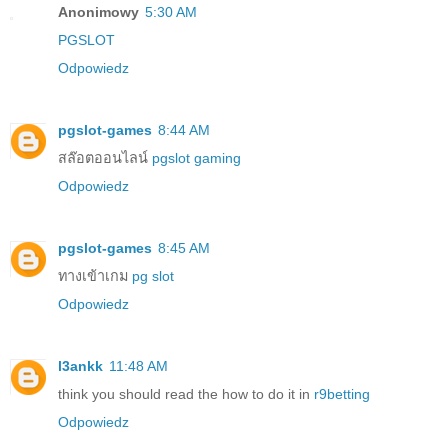
Anonimowy
5:30 AM
PGSLOT
Odpowiedz
pgslot-games
8:44 AM
สล๊อตออนไลน์
pgslot gaming
Odpowiedz
pgslot-games
8:45 AM
ทางเข้าเกม
pg slot
Odpowiedz
l3ankk
11:48 AM
think you should read the how to do it in
r9betting
Odpowiedz