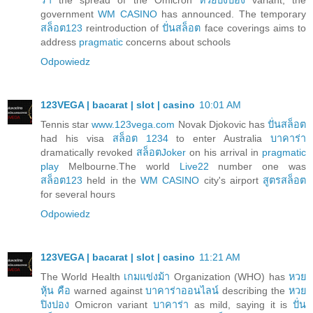
government
WM CASINO
has announced. The temporary
สล็อต123
reintroduction of
ปั่นสล็อต
face coverings aims to
address
pragmatic
concerns about schools
Odpowiedz
123VEGA | bacarat | slot | casino
10:01 AM
Tennis star
www.123vega.com
Novak Djokovic has
ปั่นสล็อต
had his visa
สล็อต 1234
to enter Australia
บาคาร่า
dramatically revoked
สล็อตJoker
on his arrival in
pragmatic
play
Melbourne.The world
Live22
number one was
สล็อต123
held in the
WM CASINO
city's airport
สูตรสล็อต
for several hours
Odpowiedz
123VEGA | bacarat | slot | casino
11:21 AM
The World Health
เกมแข่งม้า
Organization (WHO) has
หวย
หุ้น คือ
warned against
บาคาร่าออนไลน์
describing the
หวย
ปิงปอง
Omicron variant
บาคาร่า
as mild, saying it is
ปั่น