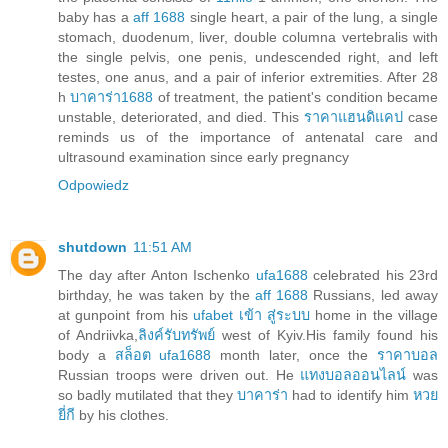
baby has a
aff 1688
single heart, a pair of the lung, a single
stomach, duodenum, liver, double columna vertebralis with
the single pelvis, one penis, undescended right, and left
testes, one anus, and a pair of inferior extremities. After 28
h
บาคาร่า1688
of treatment, the patient's condition became
unstable, deteriorated, and died. This
ราคาแฮนดิแคป
case
reminds us of the importance of antenatal care and
ultrasound examination since early pregnancy
Odpowiedz
shutdown
11:51 AM
The day after Anton Ischenko
ufa1688
celebrated his 23rd
birthday, he was taken by the
aff 1688
Russians, led away
at gunpoint from his
ufabet เข้า สู่ระบบ
home in the village
of Andriivka,
ลิงค์รับทรัพย์
west of Kyiv.His family found his
body a
สล็อต ufa1688
month later, once the
ราคาบอล
Russian troops were driven out. He
แทงบอลออนไลน์
was
so badly mutilated that they
บาคาร่า
had to identify him
หวย
ยี่กี
by his clothes.