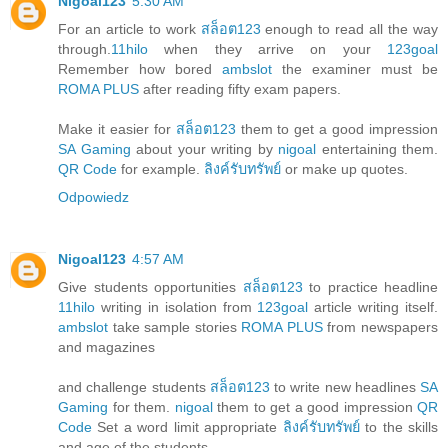
Nigoal123
5:30 AM
For an article to work
สล็อต123
enough to read all the way
through.
11hilo
when they arrive on your
123goal
Remember how bored
ambslot
the examiner must be
ROMA PLUS
after reading fifty exam papers.
Make it easier for
สล็อต123
them to get a good impression
SA Gaming
about your writing by
nigoal
entertaining them.
QR Code
for example.
ลิงค์รับทรัพย์
or make up quotes.
Odpowiedz
Nigoal123
4:57 AM
Give students opportunities
สล็อต123
to practice headline
11hilo
writing in isolation from
123goal
article writing itself.
ambslot
take sample stories
ROMA PLUS
from newspapers
and magazines
and challenge students
สล็อต123
to write new headlines
SA
Gaming
for them.
nigoal
them to get a good impression
QR
Code
Set a word limit appropriate
ลิงค์รับทรัพย์
to the skills
and age of the students.