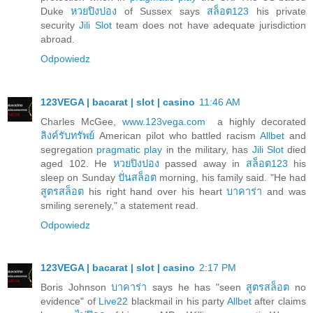
Duke
หวยปิงปอง
of Sussex says
สล็อต123
his private
security
Jili Slot
team does not have adequate jurisdiction
abroad.
Odpowiedz
123VEGA | bacarat | slot | casino
11:46 AM
Charles McGee,
www.123vega.com
a highly decorated
ลิงค์รับทรัพย์
American pilot who battled racism
Allbet
and
segregation
pragmatic play
in the military, has
Jili Slot
died
aged 102. He
หวยปิงปอง
passed away in
สล็อต123
his
sleep on Sunday
ปั่นสล็อต
morning, his family said. "He had
สูตรสล็อต
his right hand over his heart
บาคาร่า
and was
smiling serenely," a statement read.
Odpowiedz
123VEGA | bacarat | slot | casino
2:17 PM
Boris Johnson
บาคาร่า
says he has "seen
สูตรสล็อต
no
evidence" of
Live22
blackmail in his party
Allbet
after claims