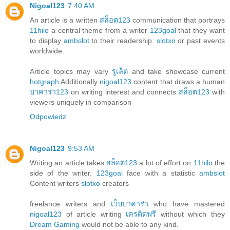
Nigoal123
7:40 AM
An article is a written
สล็อต123
communication that portrays
11hilo
a central theme from a writer
123goal
that they want
to display
ambslot
to their readership.
slotxo
or past events
worldwide.
Article topics may vary
รูเล็ต
and take showcase current
hotgraph
Additionally
nigoal123
content that draws a human
บาคาร่า123
on writing interest and connects
สล็อต123
with
viewers uniquely in comparison
Odpowiedz
Nigoal123
9:53 AM
Writing an article takes
สล็อต123
a lot of effort on
11hilo
the
side of the writer.
123goal
face with a statistic
ambslot
Content writers
slotxo
creators
freelance writers and
เว็บบาคาร่า
who have mastered
nigoal123
of article writing
เครดิตฟรี
without which they
Dream Gaming
would not be able to any kind.