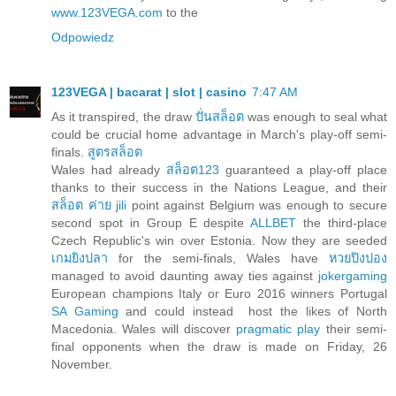
www.123VEGA.com
to the
Odpowiedz
123VEGA | bacarat | slot | casino
7:47 AM
As it transpired, the draw
ปั่นสล็อต
was enough to seal what
could be crucial home advantage in March's play-off semi-
finals.
สูตรสล็อต
Wales had already
สล็อต123
guaranteed a play-off place
thanks to their success in the Nations League, and their
สล็อต ค่าย jili
point against Belgium was enough to secure
second spot in Group E despite
ALLBET
the third-place
Czech Republic's win over Estonia. Now they are seeded
เกมยิงปลา
for the semi-finals, Wales have
หวยปิงปอง
managed to avoid daunting away ties against
jokergaming
European champions Italy or Euro 2016 winners Portugal
SA Gaming
and could instead host the likes of North
Macedonia. Wales will discover
pragmatic play
their semi-
final opponents when the draw is made on Friday, 26
November.