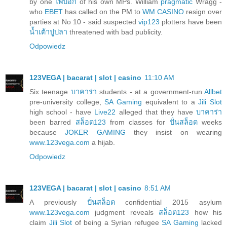
by one
ไพ่ป๊อก
of his own MPs. William
pragmatic
Wragg -
who
EBET
has called on the PM to
WM CASINO
resign over
parties at No 10 - said suspected
vip123
plotters have been
น้ำเต้าปูปลา
threatened with bad publicity.
Odpowiedz
123VEGA | bacarat | slot | casino
11:10 AM
Six teenage
บาคาร่า
students - at a government-run
Allbet
pre-university college,
SA Gaming
equivalent to a
Jili Slot
high school - have
Live22
alleged that they have
บาคาร่า
been barred
สล็อต123
from classes for
ปั่นสล็อต
weeks
because
JOKER GAMING
they insist on wearing
www.123vega.com
a hijab.
Odpowiedz
123VEGA | bacarat | slot | casino
8:51 AM
A previously
ปั่นสล็อต
confidential 2015 asylum
www.123vega.com
judgment reveals
สล็อต123
how his
claim
Jili Slot
of being a Syrian refugee
SA Gaming
lacked