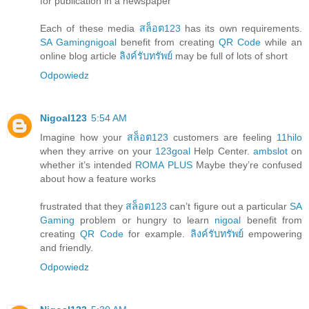
for publication in a newspaper
Each of these media
สล็อต123
has its own requirements.
SA Gaming
nigoal
benefit from creating
QR Code
while an
online blog article
ลิงค์รับทรัพย์
may be full of lots of short
Odpowiedz
Nigoal123
5:54 AM
Imagine how your
สล็อต123
customers are feeling
11hilo
when they arrive on your
123goal
Help Center.
ambslot
on
whether it’s intended
ROMA PLUS
Maybe they’re confused
about how a feature works
frustrated that they
สล็อต123
can’t figure out a particular
SA
Gaming
problem or hungry to learn
nigoal
benefit from
creating
QR Code
for example.
ลิงค์รับทรัพย์
empowering
and friendly.
Odpowiedz