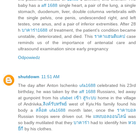
baby has a
aff 1688
single heart, a pair of the lung, a single
stomach, duodenum, liver, double columna vertebralis with
the single pelvis, one penis, undescended right, and left
testes, one anus, and a pair of inferior extremities. After 28
h
บาคาร่า1688
of treatment, the patient's condition became
unstable, deteriorated, and died. This
ราคาแฮนดิแคป
case
reminds us of the importance of antenatal care and
ultrasound examination since early pregnancy
Odpowiedz
shutdown
11:51 AM
The day after Anton Ischenko
ufa1688
celebrated his 23rd
birthday, he was taken by the
aff 1688
Russians, led away
at gunpoint from his
ufabet เข้า สู่ระบบ
home in the village
of Andriivka,
ลิงค์รับทรัพย์
west of Kyiv.His family found his
body a
สล็อต ufa1688
month later, once the
ราคาบอล
Russian troops were driven out. He
แทงบอลออนไลน์
was
so badly mutilated that they
บาคาร่า
had to identify him
หวย
ยี่กี
by his clothes.