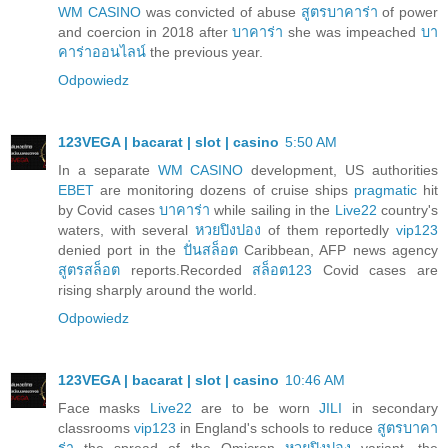
WM CASINO
was convicted of abuse
สูตรบาคาร่า
of power
and coercion in 2018 after
บาคาร่า
she was impeached
บา
คาร่าออนไลน์
the previous year.
Odpowiedz
123VEGA | bacarat | slot | casino
5:50 AM
In a separate
WM CASINO
development, US authorities
EBET
are monitoring dozens of cruise ships
pragmatic
hit
by Covid cases
บาคาร่า
while sailing in the
Live22
country's
waters, with several
หวยปิงปอง
of them reportedly
vip123
denied port in the
ปั่นสล็อต
Caribbean, AFP news agency
สูตรสล็อต
reports.Recorded
สล็อต123
Covid cases are
rising sharply around the world.
Odpowiedz
123VEGA | bacarat | slot | casino
10:46 AM
Face masks
Live22
are to be worn
JILI
in secondary
classrooms
vip123
in England's schools to reduce
สูตรบาคา
ร่า
the spread of the Omicron
หวยปิงปอง
variant, the