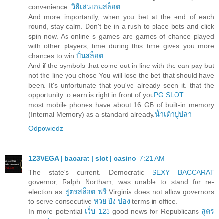
convenience.
วิธีเล่นเกมสล็อต
And more importantly, when you bet at the end of each
round, stay calm. Don't be in a rush to place bets and click
spin now. As online s games are games of chance played
with other players, time during this time gives you more
chances to win.
ปั่นสล็อต
And if the symbols that come out in line with the can pay but
not the line you chose You will lose the bet that should have
been. It's unfortunate that you've already seen it. that the
opportunity to earn is right in front of you
PG SLOT
most mobile phones have about 16 GB of built-in memory
(Internal Memory) as a standard already.
น้ำเต้าปูปลา
Odpowiedz
123VEGA | bacarat | slot | casino
7:21 AM
The state's current, Democratic
SEXY BACCARAT
governor, Ralph Northam, was unable to stand for re-
election as
สูตรสล็อต ฟรี
Virginia does not allow governors
to serve consecutive
หวย ปิง ปอง
terms in office.
In more potential
เว็บ 123
good news for Republicans
สูตร