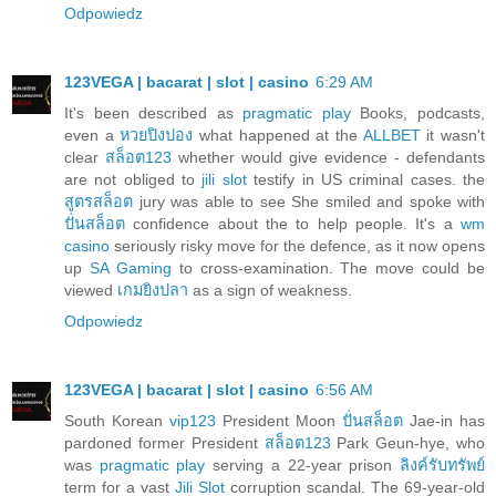
Odpowiedz
123VEGA | bacarat | slot | casino
6:29 AM
It's been described as
pragmatic play
Books, podcasts,
even a
หวยปิงปอง
what happened at the
ALLBET
it wasn't
clear
สล็อต123
whether would give evidence - defendants
are not obliged to
jili slot
testify in US criminal cases. the
สูตรสล็อต
jury was able to see She smiled and spoke with
ปั่นสล็อต
confidence about the to help people. It's a
wm
casino
seriously risky move for the defence, as it now opens
up
SA Gaming
to cross-examination. The move could be
viewed
เกมยิงปลา
as a sign of weakness.
Odpowiedz
123VEGA | bacarat | slot | casino
6:56 AM
South Korean
vip123
President Moon
ปั่นสล็อต
Jae-in has
pardoned former President
สล็อต123
Park Geun-hye, who
was
pragmatic play
serving a 22-year prison
ลิงค์รับทรัพย์
term for a vast
Jili Slot
corruption scandal. The 69-year-old