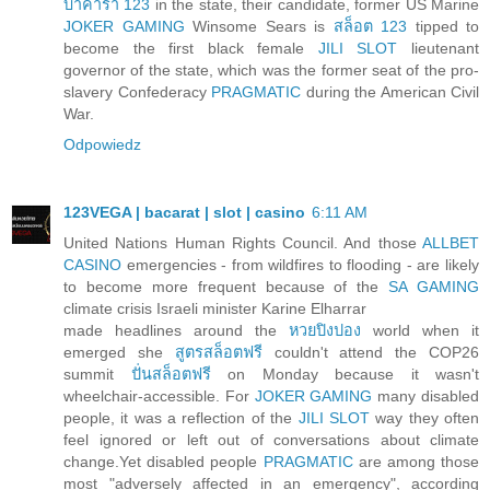
บาคาร่า 123
in the state, their candidate, former US Marine
JOKER GAMING
Winsome Sears is
สล็อต 123
tipped to
become the first black female
JILI SLOT
lieutenant
governor of the state, which was the former seat of the pro-
slavery Confederacy
PRAGMATIC
during the American Civil
War.
Odpowiedz
123VEGA | bacarat | slot | casino
6:11 AM
United Nations Human Rights Council. And those
ALLBET
CASINO
emergencies - from wildfires to flooding - are likely
to become more frequent because of the
SA GAMING
climate crisis Israeli minister Karine Elharrar
made headlines around the
หวยปิงปอง
world when it
emerged she
สูตรสล็อตฟรี
couldn't attend the COP26
summit
ปั่นสล็อตฟรี
on Monday because it wasn't
wheelchair-accessible. For
JOKER GAMING
many disabled
people, it was a reflection of the
JILI SLOT
way they often
feel ignored or left out of conversations about climate
change.Yet disabled people
PRAGMATIC
are among those
most "adversely affected in an emergency", according