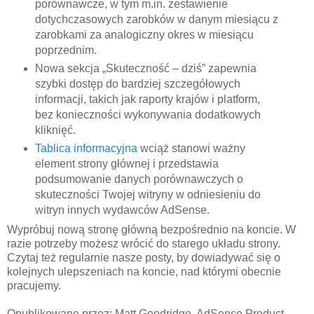
porównawcze, w tym m.in. zestawienie
dotychczasowych zarobków w danym miesiącu z
zarobkami za analogiczny okres w miesiącu
poprzednim.
Nowa sekcja „Skuteczność – dziś” zapewnia
szybki dostęp do bardziej szczegółowych
informacji, takich jak raporty krajów i platform,
bez konieczności wykonywania dodatkowych
kliknięć.
Tablica informacyjna
wciąż stanowi ważny
element strony głównej i przedstawia
podsumowanie danych porównawczych o
skuteczności Twojej witryny w odniesieniu do
witryn innych wydawców AdSense.
Wypróbuj nową stronę główną bezpośrednio na koncie. W
razie potrzeby możesz wrócić do starego układu strony.
Czytaj też regularnie nasze posty, by dowiadywać się o
kolejnych ulepszeniach na koncie, nad którymi obecnie
pracujemy.
Opublikowane przez: Matt Goodridge, AdSense Product