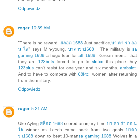
Odpowiedz
roger
10:39 AM
"There is no reward.
สล็อต 1688
Just sacrifice,
บา คา ร่า ออ
น ไล
" says Min-young.
บาคาร่า1688
"The military is
sa
gaming 1688
a huge fear for
aff 1688
Korean men… that
they are
123bets
forced to go to
slotxo
this place they
123plus
can't resist for one year and six months.
ambslot
And to have to compete with
88ktc
women after returning
from the military.
Odpowiedz
roger
5:21 AM
Uke Ayling
สล็อต 1688
scored an injury-time
บา คา ร่า ออ น
ไล
winner as Leeds came back from two goals
บาคา
ร่า1688
down to beat 10-man
sa gaming 1688
Wolves in a