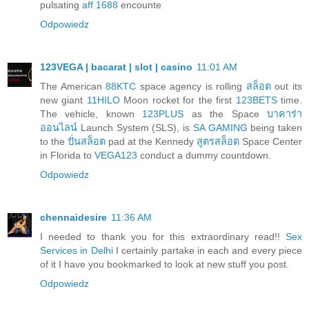
pulsating
aff 1688
encounte
Odpowiedz
123VEGA | bacarat | slot | casino
11:01 AM
The American
88KTC
space agency is rolling
สล็อต
out its
new giant
11HILO
Moon rocket for the first
123BETS
time.
The vehicle, known
123PLUS
as the Space
บาคาร่า
ออนไลน์
Launch System (SLS), is
SA GAMING
being taken
to the
ปั่นสล็อต
pad at the Kennedy
สูตรสล็อต
Space Center
in Florida to
VEGA123
conduct a dummy countdown.
Odpowiedz
chennaidesire
11:36 AM
I needed to thank you for this extraordinary read!!
Sex
Services in Delhi
I certainly partake in each and every piece
of it I have you bookmarked to look at new stuff you post.
Odpowiedz