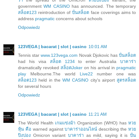
government
WM CASINO
has announced. The temporary
สล็อต123
reintroduction of
ปั่นสล็อต
face coverings aims to
address
pragmatic
concerns about schools
Odpowiedz
123VEGA | bacarat | slot | casino
10:01 AM
Tennis star
www.123vega.com
Novak Djokovic has
ปั่นสล็อต
had his visa
สล็อต 1234
to enter Australia
บาคาร่า
dramatically revoked
สล็อตJoker
on his arrival in
pragmatic
play
Melbourne.The world
Live22
number one was
สล็อต123
held in the
WM CASINO
city's airport
สูตรสล็อต
for several hours
Odpowiedz
123VEGA | bacarat | slot | casino
11:21 AM
The World Health
เกมแข่งม้า
Organization (WHO) has
หวย
หุ้น คือ
warned against
บาคาร่าออนไลน์
describing the
หวย
ปิงปอง
Omicron variant
บาคาร่า
as mild, saying it is
ปั่น