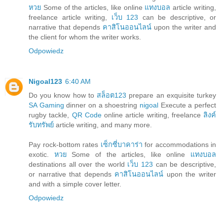
หวย
Some of the articles, like online
แทงบอล
article writing,
freelance article writing,
เว็บ 123
can be descriptive, or
narrative that depends
คาสิโนออนไลน์
upon the writer and
the client for whom the writer works.
Odpowiedz
Nigoal123
6:40 AM
Do you know how to
สล็อต123
prepare an exquisite turkey
SA Gaming
dinner on a shoestring
nigoal
Execute a perfect
rugby tackle,
QR Code
online article writing, freelance
ลิงค์
รับทรัพย์
article writing, and many more.
Pay rock-bottom rates
เซ็กซี่บาคาร่า
for accommodations in
exotic.
หวย
Some of the articles, like online
แทงบอล
destinations all over the world
เว็บ 123
can be descriptive,
or narrative that depends
คาสิโนออนไลน์
upon the writer
and with a simple cover letter.
Odpowiedz