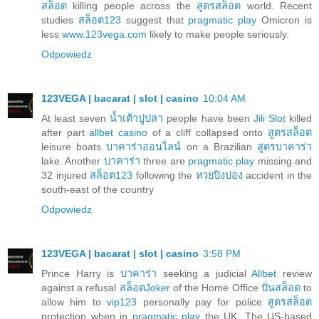
สล็อต
killing people across the
สูตรสล็อต
world. Recent
studies
สล็อต123
suggest that
pragmatic play
Omicron is
less
www.123vega.com
likely to make people seriously.
Odpowiedz
123VEGA | bacarat | slot | casino
10:04 AM
At least seven
น้ำเต้าปูปลา
people have been
Jili Slot
killed
after part
allbet casino
of a cliff collapsed onto
สูตรสล็อต
leisure boats
บาคาร่าออนไลน์
on a Brazilian
สูตรบาคาร่า
lake. Another
บาคาร่า
three are
pragmatic play
missing and
32 injured
สล็อต123
following the
หวยปิงปอง
accident in the
south-east of the country
Odpowiedz
123VEGA | bacarat | slot | casino
3:58 PM
Prince Harry is
บาคาร่า
seeking a judicial
Allbet
review
against a refusal
สล็อตJoker
of the Home Office
ปั่นสล็อต
to
allow him to
vip123
personally pay for police
สูตรสล็อต
protection when in
pragmatic play
the UK. The US-based