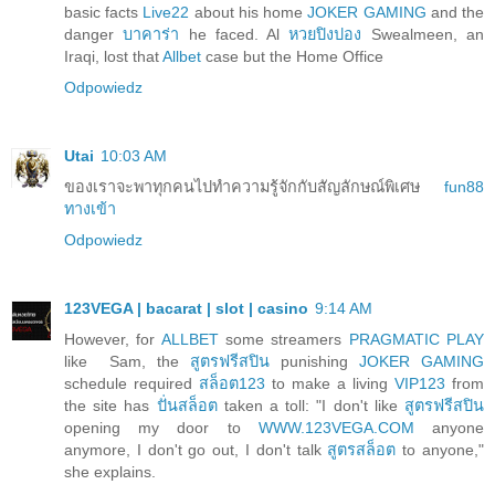
basic facts
Live22
about his home
JOKER GAMING
and the
danger
บาคาร่า
he faced. Al
หวยปิงปอง
Swealmeen, an
Iraqi, lost that
Allbet
case but the Home Office
Odpowiedz
Utai
10:03 AM
ของเราจะพาทุกคนไปทำความรู้จักกับสัญลักษณ์พิเศษ
fun88
ทางเข้า
Odpowiedz
123VEGA | bacarat | slot | casino
9:14 AM
However, for
ALLBET
some streamers
PRAGMATIC PLAY
like Sam, the
สูตรฟรีสปิน
punishing
JOKER GAMING
schedule required
สล็อต123
to make a living
VIP123
from
the site has
ปั่นสล็อต
taken a toll: "I don't like
สูตรฟรีสปิน
opening my door to
WWW.123VEGA.COM
anyone
anymore, I don't go out, I don't talk
สูตรสล็อต
to anyone,"
she explains.