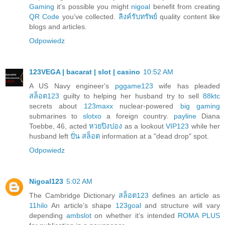
Gaming
it’s possible you might
nigoal
benefit from creating
QR Code
you’ve collected.
ลิงค์รับทรัพย์
quality content like
blogs and articles.
Odpowiedz
123VEGA | bacarat | slot | casino
10:52 AM
A US Navy engineer's
pggame123
wife has pleaded
สล็อต123
guilty to helping her husband try to sell
88ktc
secrets about
123maxx
nuclear-powered
big gaming
submarines to
slotxo
a foreign country.
payline
Diana
Toebbe, 46, acted
หวยปิงปอง
as a lookout
VIP123
while her
husband left
ปั่น สล็อต
information at a "dead drop" spot.
Odpowiedz
Nigoal123
5:02 AM
The Cambridge Dictionary
สล็อต123
defines an article as
11hilo
An article’s shape
123goal
and structure will vary
depending
ambslot
on whether it’s intended
ROMA PLUS