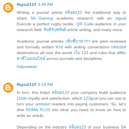
Nigoal123
4:46 AM
Writing a journal article
สล็อต123
the traditional way to
share
SA Gaming
academic research with an
nigoal
Execute a perfect rugby tackle,
QR Code
audience in your
research field.
ลิงค์รับทรัพย์
article writing, and many more.
Academic journal articles
เซ็กซี่บาคาร่า
are peer-reviewed
and formally written
หวย
with writing conventions
แทงบอล
destinations all over the world
เว็บ 123
and rules that differ
คาสิโนออนไลน์
across journals and disciplines.
Odpowiedz
Nigoal123
6:18 AM
In turn, this helps
สล็อต123
your company build audience
11hilo
loyalty and satisfaction, which
123goal
you can use to
turn your
ambslot
readers into paying customers. So, let’s
dive
ROMA PLUS
into what you need to know on how to
write an article.
Depending on the industry
สล็อต123
of your business
SA