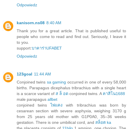
Odpowiedz
kanisorn.ns08
8:40 AM
Thank you for a great article. That is published useful to
people who come to read and find out. Seriously, I leave it
to you.
support:
บาคาร่าUFABET
Odpowiedz
123goal
11:44 AM
Conjoined twins
sa gaming
occurred in one of every 58,000
births. Parapagus dicephalus tribrachius with a single heart
is a scarce variant of
ส ล็ อด
conjoined twins. A
คาสิโน1688
male parapagus
allbet
conjoined twins
ไพ่แคง
with tribrachius was born by
cesarean section with severe asphyxia, weighing 3170 g
from 25 years old mother with G1P0A0, 35–36 weeks
gestation. There is one umbilical cord, and
สล็อต ka
the placenta consists of
11hilo
1 amnion, one chorion. The