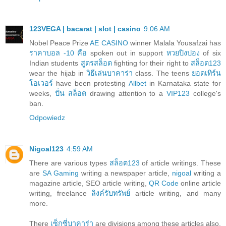
123VEGA | bacarat | slot | casino
9:06 AM
Nobel Peace Prize
AE CASINO
winner Malala Yousafzai has
ราคาบอล -10 คือ
spoken out in support
หวยปิงปอง
of six
Indian students
สูตรสล็อต
fighting for their right to
สล็อต123
wear the hijab in
วิธีเล่นบาคาร่า
class. The teens
ยอดเทิร์น
โอเวอร์
have been protesting
Allbet
in Karnataka state for
weeks,
ปั่น สล็อต
drawing attention to a
VIP123
college's
ban.
Odpowiedz
Nigoal123
4:59 AM
There are various types
สล็อต123
of article writings. These
are
SA Gaming
writing a newspaper article,
nigoal
writing a
magazine article, SEO article writing,
QR Code
online article
writing, freelance
ลิงค์รับทรัพย์
article writing, and many
more.
There
เซ็กซี่บาคาร่า
are divisions among these articles also.