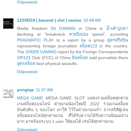
Odpowiedz
123VEGA | bacarat | slot | casino
10:48 AM
Media freedom
SA GAMING
in China is
น้ำเต้าปูปลา
declining at "breakneck
หวยปิงปอง
speed", according
PRAGMATIC PLAY
to a report by a group
สูตรฟรีสปิน
representing foreign journalists
สล็อต123
in the country.
The
JOKER GAMING
report by the Foreign Correspondents
VIP123
Club (FCC) of China
ปั่นสล็อต
said journalists there
สูตรสล็อต
face physical assaults.
Odpowiedz
pongtap
11:37 AM
MEGA GAME
MEGA GAME SLOT แหล่งรวมสล็อตทุกค่าย
เกมสล็อตออนไลน์ ค่ายเกมน้องใหม่ปี 2022 รวมเกมสล็อต
อันดับต้น ๆ ของโลก มาให้ ไว้ในค่ายเกมเมก้า จากสถิติผู้เล่น
สล็อตออนไลน์ทุกค่ายเกม ที่ได้รับความได้รับความนิยมอย่าง
มาก มาพร้อมระบบ 1 user ให้คุณได้ เล่นได้ทุกค่ายเกม
Odpowiedz