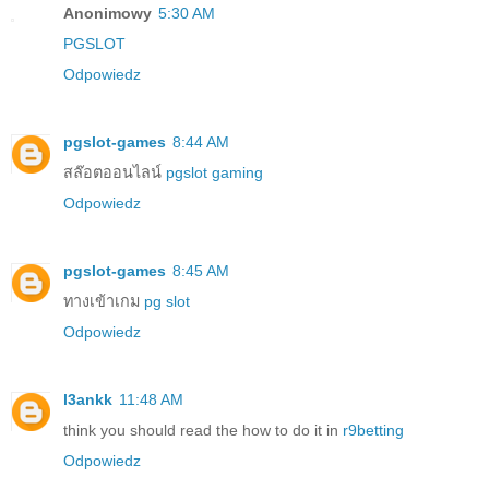
Anonimowy
5:30 AM
PGSLOT
Odpowiedz
pgslot-games
8:44 AM
สล๊อตออนไลน์
pgslot gaming
Odpowiedz
pgslot-games
8:45 AM
ทางเข้าเกม
pg slot
Odpowiedz
l3ankk
11:48 AM
think you should read the how to do it in
r9betting
Odpowiedz