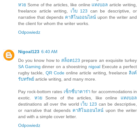
หวย
Some of the articles, like online
แทงบอล
article writing,
freelance article writing,
เว็บ 123
can be descriptive, or
narrative that depends
คาสิโนออนไลน์
upon the writer and
the client for whom the writer works.
Odpowiedz
Nigoal123
6:40 AM
Do you know how to
สล็อต123
prepare an exquisite turkey
SA Gaming
dinner on a shoestring
nigoal
Execute a perfect
rugby tackle,
QR Code
online article writing, freelance
ลิงค์
รับทรัพย์
article writing, and many more.
Pay rock-bottom rates
เซ็กซี่บาคาร่า
for accommodations in
exotic.
หวย
Some of the articles, like online
แทงบอล
destinations all over the world
เว็บ 123
can be descriptive,
or narrative that depends
คาสิโนออนไลน์
upon the writer
and with a simple cover letter.
Odpowiedz