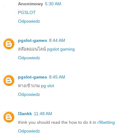
Anonimowy
5:30 AM
PGSLOT
Odpowiedz
pgslot-games
8:44 AM
สล๊อตออนไลน์
pgslot gaming
Odpowiedz
pgslot-games
8:45 AM
ทางเข้าเกม
pg slot
Odpowiedz
l3ankk
11:48 AM
think you should read the how to do it in
r9betting
Odpowiedz