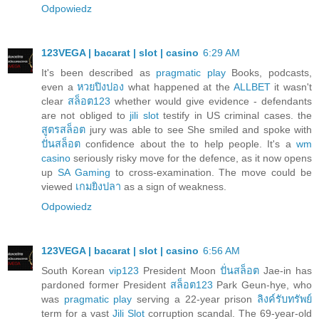
Odpowiedz
123VEGA | bacarat | slot | casino
6:29 AM
It's been described as
pragmatic play
Books, podcasts,
even a
หวยปิงปอง
what happened at the
ALLBET
it wasn't
clear
สล็อต123
whether would give evidence - defendants
are not obliged to
jili slot
testify in US criminal cases. the
สูตรสล็อต
jury was able to see She smiled and spoke with
ปั่นสล็อต
confidence about the to help people. It's a
wm
casino
seriously risky move for the defence, as it now opens
up
SA Gaming
to cross-examination. The move could be
viewed
เกมยิงปลา
as a sign of weakness.
Odpowiedz
123VEGA | bacarat | slot | casino
6:56 AM
South Korean
vip123
President Moon
ปั่นสล็อต
Jae-in has
pardoned former President
สล็อต123
Park Geun-hye, who
was
pragmatic play
serving a 22-year prison
ลิงค์รับทรัพย์
term for a vast
Jili Slot
corruption scandal. The 69-year-old