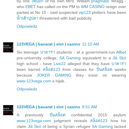
by one
ไพ่ป๊อก
of his own MPs. William
pragmatic
Wragg -
who
EBET
has called on the PM to
WM CASINO
resign over
parties at No 10 - said suspected
vip123
plotters have been
น้ำเต้าปูปลา
threatened with bad publicity.
Odpowiedz
123VEGA | bacarat | slot | casino
11:10 AM
Six teenage
บาคาร่า
students - at a government-run
Allbet
pre-university college,
SA Gaming
equivalent to a
Jili Slot
high school - have
Live22
alleged that they have
บาคาร่า
been barred
สล็อต123
from classes for
ปั่นสล็อต
weeks
because
JOKER GAMING
they insist on wearing
www.123vega.com
a hijab.
Odpowiedz
123VEGA | bacarat | slot | casino
8:51 AM
A previously
ปั่นสล็อต
confidential 2015 asylum
www.123vega.com
judgment reveals
สล็อต123
how his
claim
Jili Slot
of being a Syrian refugee
SA Gaming
lacked