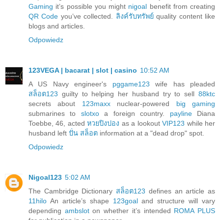
Gaming
it’s possible you might
nigoal
benefit from creating
QR Code
you’ve collected.
ลิงค์รับทรัพย์
quality content like
blogs and articles.
Odpowiedz
123VEGA | bacarat | slot | casino
10:52 AM
A US Navy engineer's
pggame123
wife has pleaded
สล็อต123
guilty to helping her husband try to sell
88ktc
secrets about
123maxx
nuclear-powered
big gaming
submarines to
slotxo
a foreign country.
payline
Diana
Toebbe, 46, acted
หวยปิงปอง
as a lookout
VIP123
while her
husband left
ปั่น สล็อต
information at a "dead drop" spot.
Odpowiedz
Nigoal123
5:02 AM
The Cambridge Dictionary
สล็อต123
defines an article as
11hilo
An article’s shape
123goal
and structure will vary
depending
ambslot
on whether it’s intended
ROMA PLUS