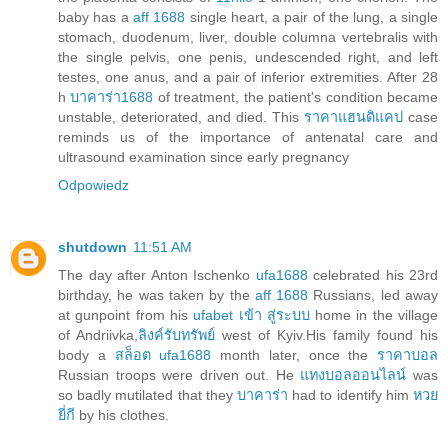
baby has a
aff 1688
single heart, a pair of the lung, a single
stomach, duodenum, liver, double columna vertebralis with
the single pelvis, one penis, undescended right, and left
testes, one anus, and a pair of inferior extremities. After 28
h
บาคาร่า1688
of treatment, the patient's condition became
unstable, deteriorated, and died. This
ราคาแฮนดิแคป
case
reminds us of the importance of antenatal care and
ultrasound examination since early pregnancy
Odpowiedz
shutdown
11:51 AM
The day after Anton Ischenko
ufa1688
celebrated his 23rd
birthday, he was taken by the
aff 1688
Russians, led away
at gunpoint from his
ufabet เข้า สู่ระบบ
home in the village
of Andriivka,
ลิงค์รับทรัพย์
west of Kyiv.His family found his
body a
สล็อต ufa1688
month later, once the
ราคาบอล
Russian troops were driven out. He
แทงบอลออนไลน์
was
so badly mutilated that they
บาคาร่า
had to identify him
หวย
ยี่กี
by his clothes.