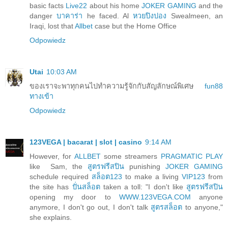
basic facts
Live22
about his home
JOKER GAMING
and the
danger
บาคาร่า
he faced. Al
หวยปิงปอง
Swealmeen, an
Iraqi, lost that
Allbet
case but the Home Office
Odpowiedz
Utai
10:03 AM
ของเราจะพาทุกคนไปทำความรู้จักกับสัญลักษณ์พิเศษ
fun88
ทางเข้า
Odpowiedz
123VEGA | bacarat | slot | casino
9:14 AM
However, for
ALLBET
some streamers
PRAGMATIC PLAY
like Sam, the
สูตรฟรีสปิน
punishing
JOKER GAMING
schedule required
สล็อต123
to make a living
VIP123
from
the site has
ปั่นสล็อต
taken a toll: "I don't like
สูตรฟรีสปิน
opening my door to
WWW.123VEGA.COM
anyone
anymore, I don't go out, I don't talk
สูตรสล็อต
to anyone,"
she explains.