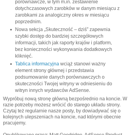
porównawcze, w tym m.in. zestawienie
dotychczasowych zarobków w danym miesiącu z
zarobkami za analogiczny okres w miesiącu
poprzednim.
Nowa sekcja „Skuteczność – dziś” zapewnia
szybki dostęp do bardziej szczegółowych
informacji, takich jak raporty krajów i platform,
bez konieczności wykonywania dodatkowych
kliknięć.
Tablica informacyjna
wciąż stanowi ważny
element strony głównej i przedstawia
podsumowanie danych porównawczych o
skuteczności Twojej witryny w odniesieniu do
witryn innych wydawców AdSense.
Wypróbuj nową stronę główną bezpośrednio na koncie. W
razie potrzeby możesz wrócić do starego układu strony.
Czytaj też regularnie nasze posty, by dowiadywać się o
kolejnych ulepszeniach na koncie, nad którymi obecnie
pracujemy.
Opublikowane przez: Matt Goodridge, AdSense Product