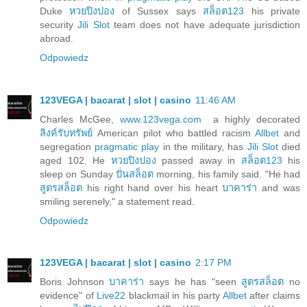
Duke
หวยปิงปอง
of Sussex says
สล็อต123
his private
security
Jili Slot
team does not have adequate jurisdiction
abroad.
Odpowiedz
123VEGA | bacarat | slot | casino
11:46 AM
Charles McGee,
www.123vega.com
a highly decorated
ลิงค์รับทรัพย์
American pilot who battled racism
Allbet
and
segregation
pragmatic play
in the military, has
Jili Slot
died
aged 102. He
หวยปิงปอง
passed away in
สล็อต123
his
sleep on Sunday
ปั่นสล็อต
morning, his family said. "He had
สูตรสล็อต
his right hand over his heart
บาคาร่า
and was
smiling serenely," a statement read.
Odpowiedz
123VEGA | bacarat | slot | casino
2:17 PM
Boris Johnson
บาคาร่า
says he has "seen
สูตรสล็อต
no
evidence" of
Live22
blackmail in his party
Allbet
after claims