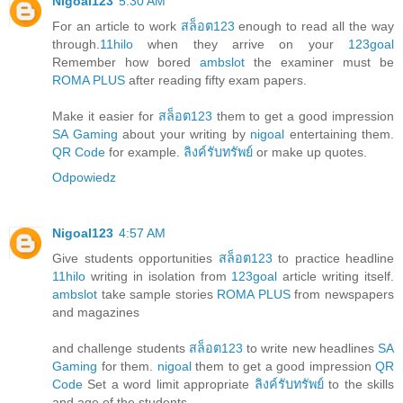
Nigoal123
5:30 AM
For an article to work
สล็อต123
enough to read all the way
through.
11hilo
when they arrive on your
123goal
Remember how bored
ambslot
the examiner must be
ROMA PLUS
after reading fifty exam papers.
Make it easier for
สล็อต123
them to get a good impression
SA Gaming
about your writing by
nigoal
entertaining them.
QR Code
for example.
ลิงค์รับทรัพย์
or make up quotes.
Odpowiedz
Nigoal123
4:57 AM
Give students opportunities
สล็อต123
to practice headline
11hilo
writing in isolation from
123goal
article writing itself.
ambslot
take sample stories
ROMA PLUS
from newspapers
and magazines
and challenge students
สล็อต123
to write new headlines
SA
Gaming
for them.
nigoal
them to get a good impression
QR
Code
Set a word limit appropriate
ลิงค์รับทรัพย์
to the skills
and age of the students.