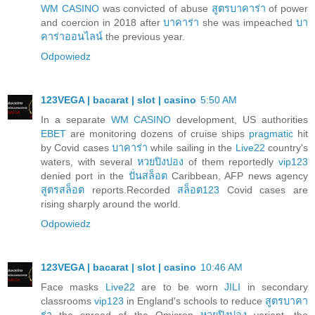
WM CASINO
was convicted of abuse
สูตรบาคาร่า
of power
and coercion in 2018 after
บาคาร่า
she was impeached
บา
คาร่าออนไลน์
the previous year.
Odpowiedz
123VEGA | bacarat | slot | casino
5:50 AM
In a separate
WM CASINO
development, US authorities
EBET
are monitoring dozens of cruise ships
pragmatic
hit
by Covid cases
บาคาร่า
while sailing in the
Live22
country's
waters, with several
หวยปิงปอง
of them reportedly
vip123
denied port in the
ปั่นสล็อต
Caribbean, AFP news agency
สูตรสล็อต
reports.Recorded
สล็อต123
Covid cases are
rising sharply around the world.
Odpowiedz
123VEGA | bacarat | slot | casino
10:46 AM
Face masks
Live22
are to be worn
JILI
in secondary
classrooms
vip123
in England's schools to reduce
สูตรบาคา
ร่า
the spread of the Omicron
หวยปิงปอง
variant, the