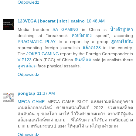
Odpowiedz
123VEGA | bacarat | slot | casino
10:48 AM
Media freedom
SA GAMING
in China is
น้ำเต้าปูปลา
declining at "breakneck
หวยปิงปอง
speed", according
PRAGMATIC PLAY
to a report by a group
สูตรฟรีสปิน
representing foreign journalists
สล็อต123
in the country.
The
JOKER GAMING
report by the Foreign Correspondents
VIP123
Club (FCC) of China
ปั่นสล็อต
said journalists there
สูตรสล็อต
face physical assaults.
Odpowiedz
pongtap
11:37 AM
MEGA GAME
MEGA GAME SLOT แหล่งรวมสล็อตทุกค่าย
เกมสล็อตออนไลน์ ค่ายเกมน้องใหม่ปี 2022 รวมเกมสล็อต
อันดับต้น ๆ ของโลก มาให้ ไว้ในค่ายเกมเมก้า จากสถิติผู้เล่น
สล็อตออนไลน์ทุกค่ายเกม ที่ได้รับความได้รับความนิยมอย่าง
มาก มาพร้อมระบบ 1 user ให้คุณได้ เล่นได้ทุกค่ายเกม
Odpowiedz