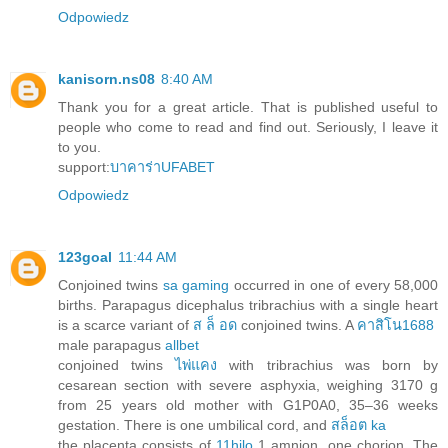
Odpowiedz
kanisorn.ns08
8:40 AM
Thank you for a great article. That is published useful to
people who come to read and find out. Seriously, I leave it
to you.
support:
บาคาร่าUFABET
Odpowiedz
123goal
11:44 AM
Conjoined twins
sa gaming
occurred in one of every 58,000
births. Parapagus dicephalus tribrachius with a single heart
is a scarce variant of
ส ล็ อด
conjoined twins. A
คาสิโน1688
male parapagus
allbet
conjoined twins
ไพ่แคง
with tribrachius was born by
cesarean section with severe asphyxia, weighing 3170 g
from 25 years old mother with G1P0A0, 35–36 weeks
gestation. There is one umbilical cord, and
สล็อต ka
the placenta consists of
11hilo
1 amnion, one chorion. The