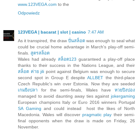
www.123VEGA.com
to the
Odpowiedz
123VEGA | bacarat | slot | casino
7:47 AM
As it transpired, the draw
ปั่นสล็อต
was enough to seal what
could be crucial home advantage in March's play-off semi-
finals.
สูตรสล็อต
Wales had already
สล็อต123
guaranteed a play-off place
thanks to their success in the Nations League, and their
สล็อต ค่าย jili
point against Belgium was enough to secure
second spot in Group E despite
ALLBET
the third-place
Czech Republic's win over Estonia. Now they are seeded
เกมยิงปลา
for the semi-finals, Wales have
หวยปิงปอง
managed to avoid daunting away ties against
jokergaming
European champions Italy or Euro 2016 winners Portugal
SA Gaming
and could instead host the likes of North
Macedonia. Wales will discover
pragmatic play
their semi-
final opponents when the draw is made on Friday, 26
November.