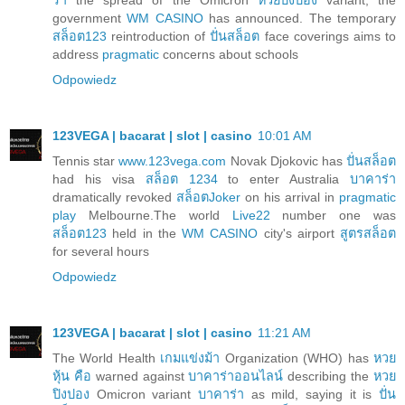
government
WM CASINO
has announced. The temporary
สล็อต123
reintroduction of
ปั่นสล็อต
face coverings aims to
address
pragmatic
concerns about schools
Odpowiedz
123VEGA | bacarat | slot | casino
10:01 AM
Tennis star
www.123vega.com
Novak Djokovic has
ปั่นสล็อต
had his visa
สล็อต 1234
to enter Australia
บาคาร่า
dramatically revoked
สล็อตJoker
on his arrival in
pragmatic
play
Melbourne.The world
Live22
number one was
สล็อต123
held in the
WM CASINO
city's airport
สูตรสล็อต
for several hours
Odpowiedz
123VEGA | bacarat | slot | casino
11:21 AM
The World Health
เกมแข่งม้า
Organization (WHO) has
หวย
หุ้น คือ
warned against
บาคาร่าออนไลน์
describing the
หวย
ปิงปอง
Omicron variant
บาคาร่า
as mild, saying it is
ปั่น