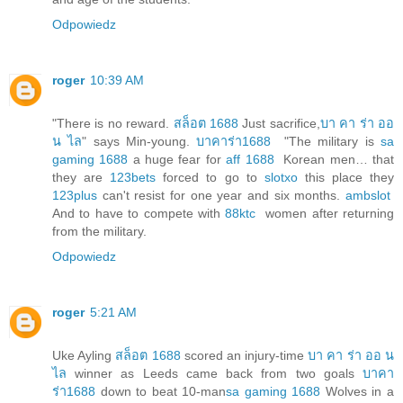
Odpowiedz
roger
10:39 AM
"There is no reward.
สล็อต 1688
Just sacrifice,
บา คา ร่า ออ
น ไล
" says Min-young.
บาคาร่า1688
"The military is
sa
gaming 1688
a huge fear for
aff 1688
Korean men… that
they are
123bets
forced to go to
slotxo
this place they
123plus
can't resist for one year and six months.
ambslot
And to have to compete with
88ktc
women after returning
from the military.
Odpowiedz
roger
5:21 AM
Uke Ayling
สล็อต 1688
scored an injury-time
บา คา ร่า ออ น
ไล
winner as Leeds came back from two goals
บาคา
ร่า1688
down to beat 10-man
sa gaming 1688
Wolves in a