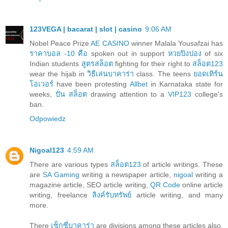
123VEGA | bacarat | slot | casino
9:06 AM
Nobel Peace Prize
AE CASINO
winner Malala Yousafzai has
ราคาบอล -10 คือ
spoken out in support
หวยปิงปอง
of six
Indian students
สูตรสล็อต
fighting for their right to
สล็อต123
wear the hijab in
วิธีเล่นบาคาร่า
class. The teens
ยอดเทิร์น
โอเวอร์
have been protesting
Allbet
in Karnataka state for
weeks,
ปั่น สล็อต
drawing attention to a
VIP123
college's
ban.
Odpowiedz
Nigoal123
4:59 AM
There are various types
สล็อต123
of article writings. These
are
SA Gaming
writing a newspaper article,
nigoal
writing a
magazine article, SEO article writing,
QR Code
online article
writing, freelance
ลิงค์รับทรัพย์
article writing, and many
more.
There
เซ็กซี่บาคาร่า
are divisions among these articles also.