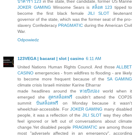
บาคาร่า 123
in the state, their candidate, former US Marine
JOKER GAMING
Winsome Sears is
สล็อต 123
tipped to
become the first black female
JILI SLOT
lieutenant
governor of the state, which was the former seat of the pro-
slavery Confederacy
PRAGMATIC
during the American Civil
War.
Odpowiedz
123VEGA | bacarat | slot | casino
6:11 AM
United Nations Human Rights Council. And those
ALLBET
CASINO
emergencies - from wildfires to flooding - are likely
to become more frequent because of the
SA GAMING
climate crisis Israeli minister Karine Elharrar
made headlines around the
หวยปิงปอง
world when it
emerged she
สูตรสล็อตฟรี
couldn't attend the COP26
summit
ปั่นสล็อตฟรี
on Monday because it wasn't
wheelchair-accessible. For
JOKER GAMING
many disabled
people, it was a reflection of the
JILI SLOT
way they often
feel ignored or left out of conversations about climate
change.Yet disabled people
PRAGMATIC
are among those
most "adversely affected in an emergency", according