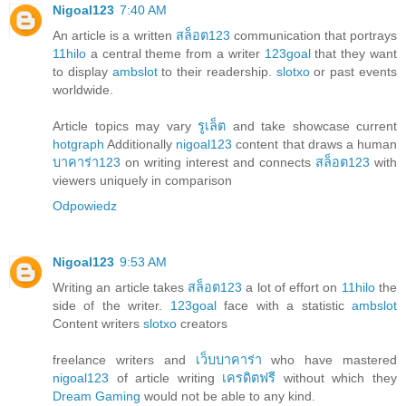
Nigoal123
7:40 AM
An article is a written
สล็อต123
communication that portrays
11hilo
a central theme from a writer
123goal
that they want
to display
ambslot
to their readership.
slotxo
or past events
worldwide.
Article topics may vary
รูเล็ต
and take showcase current
hotgraph
Additionally
nigoal123
content that draws a human
บาคาร่า123
on writing interest and connects
สล็อต123
with
viewers uniquely in comparison
Odpowiedz
Nigoal123
9:53 AM
Writing an article takes
สล็อต123
a lot of effort on
11hilo
the
side of the writer.
123goal
face with a statistic
ambslot
Content writers
slotxo
creators
freelance writers and
เว็บบาคาร่า
who have mastered
nigoal123
of article writing
เครดิตฟรี
without which they
Dream Gaming
would not be able to any kind.