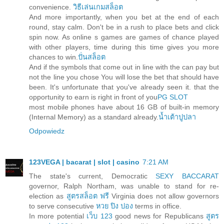
convenience.
วิธีเล่นเกมสล็อต
And more importantly, when you bet at the end of each
round, stay calm. Don't be in a rush to place bets and click
spin now. As online s games are games of chance played
with other players, time during this time gives you more
chances to win.
ปั่นสล็อต
And if the symbols that come out in line with the can pay but
not the line you chose You will lose the bet that should have
been. It's unfortunate that you've already seen it. that the
opportunity to earn is right in front of you
PG SLOT
most mobile phones have about 16 GB of built-in memory
(Internal Memory) as a standard already.
น้ำเต้าปูปลา
Odpowiedz
123VEGA | bacarat | slot | casino
7:21 AM
The state's current, Democratic
SEXY BACCARAT
governor, Ralph Northam, was unable to stand for re-
election as
สูตรสล็อต ฟรี
Virginia does not allow governors
to serve consecutive
หวย ปิง ปอง
terms in office.
In more potential
เว็บ 123
good news for Republicans
สูตร