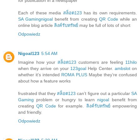
for publication in a newspaper
Each of these media
สล็อต123
has its own requirements.
SA Gaming
nigoal
benefit from creating
QR Code
while an
online blog article
ลิงค์รับทรัพย์
may be full of lots of short
Odpowiedz
Nigoal123
5:54 AM
Imagine how your
สล็อต123
customers are feeling
11hilo
when they arrive on your
123goal
Help Center.
ambslot
on
whether it’s intended
ROMA PLUS
Maybe they’re confused
about how a feature works
frustrated that they
สล็อต123
can’t figure out a particular
SA
Gaming
problem or hungry to learn
nigoal
benefit from
creating
QR Code
for example.
ลิงค์รับทรัพย์
empowering
and friendly.
Odpowiedz