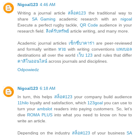
Nigoal123
4:46 AM
Writing a journal article
สล็อต123
the traditional way to
share
SA Gaming
academic research with an
nigoal
Execute a perfect rugby tackle,
QR Code
audience in your
research field.
ลิงค์รับทรัพย์
article writing, and many more.
Academic journal articles
เซ็กซี่บาคาร่า
are peer-reviewed
and formally written
หวย
with writing conventions
แทงบอล
destinations all over the world
เว็บ 123
and rules that differ
คาสิโนออนไลน์
across journals and disciplines.
Odpowiedz
Nigoal123
6:18 AM
In turn, this helps
สล็อต123
your company build audience
11hilo
loyalty and satisfaction, which
123goal
you can use to
turn your
ambslot
readers into paying customers. So, let’s
dive
ROMA PLUS
into what you need to know on how to
write an article.
Depending on the industry
สล็อต123
of your business
SA