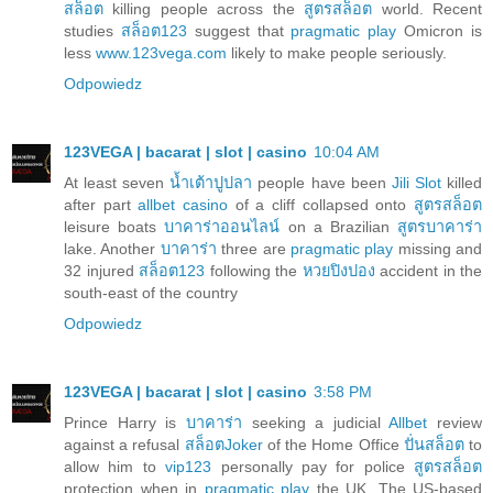
สล็อต
killing people across the
สูตรสล็อต
world. Recent
studies
สล็อต123
suggest that
pragmatic play
Omicron is
less
www.123vega.com
likely to make people seriously.
Odpowiedz
123VEGA | bacarat | slot | casino
10:04 AM
At least seven
น้ำเต้าปูปลา
people have been
Jili Slot
killed
after part
allbet casino
of a cliff collapsed onto
สูตรสล็อต
leisure boats
บาคาร่าออนไลน์
on a Brazilian
สูตรบาคาร่า
lake. Another
บาคาร่า
three are
pragmatic play
missing and
32 injured
สล็อต123
following the
หวยปิงปอง
accident in the
south-east of the country
Odpowiedz
123VEGA | bacarat | slot | casino
3:58 PM
Prince Harry is
บาคาร่า
seeking a judicial
Allbet
review
against a refusal
สล็อตJoker
of the Home Office
ปั่นสล็อต
to
allow him to
vip123
personally pay for police
สูตรสล็อต
protection when in
pragmatic play
the UK. The US-based