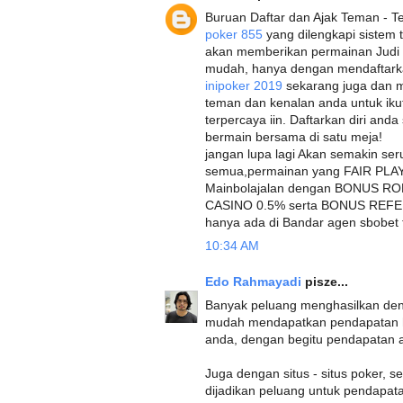
Buruan Daftar dan Ajak Teman - Te
poker 855
yang dilengkapi sistem 
akan memberikan permainan Judi 
mudah, hanya dengan mendaftarkan
inipoker 2019
sekarang juga dan m
teman dan kenalan anda untuk iku
terpercaya iin. Daftarkan diri and
bermain bersama di satu meja!
jangan lupa lagi Akan semakin ser
semua,permainan yang FAIR PLAY 
Mainbolajalan dengan BONUS 
CASINO 0.5% serta BONUS REFER
hanya ada di Bandar agen sbobet t
10:34 AM
Edo Rahmayadi
pisze...
Banyak peluang menghasilkan den
mudah mendapatkan pendapatan h
anda, dengan begitu pendapatan
Juga dengan situs - situs poker, s
dijadikan peluang untuk pendapata