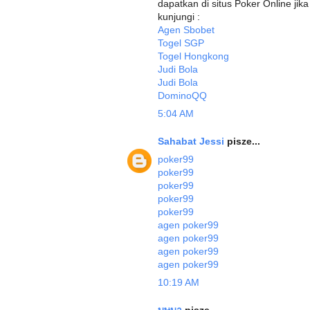
dapatkan di situs Poker Online ji
kunjungi :
Agen Sbobet
Togel SGP
Togel Hongkong
Judi Bola
Judi Bola
DominoQQ
5:04 AM
Sahabat Jessi
pisze...
poker99
poker99
poker99
poker99
poker99
agen poker99
agen poker99
agen poker99
agen poker99
10:19 AM
บุษบา
pisze...