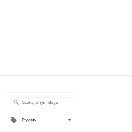

Etykiety