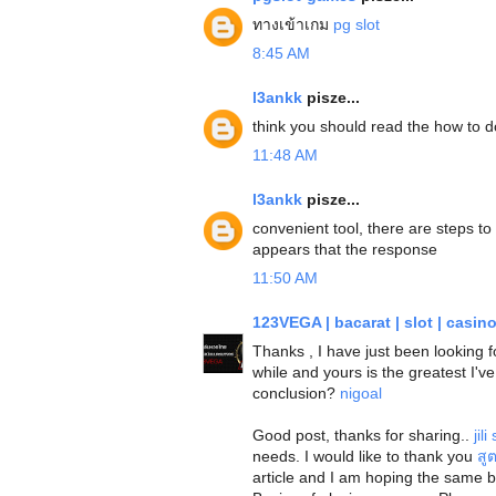
ทางเข้าเกม
pg slot
8:45 AM
l3ankk
pisze...
think you should read the how to do
11:48 AM
l3ankk
pisze...
convenient tool, there are steps to 
appears that the response
11:50 AM
123VEGA | bacarat | slot | casin
Thanks , I have just been looking 
while and yours is the greatest I've
conclusion?
nigoal
Good post, thanks for sharing..
jili
needs. I would like to thank you
สู
article and I am hoping the same b