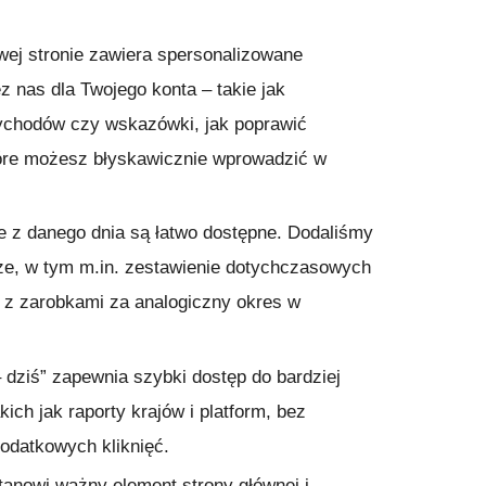
wej stronie zawiera spersonalizowane
 nas dla Twojego konta – takie jak
ychodów czy wskazówki, jak poprawić
óre możesz błyskawicznie wprowadzić w
e z danego dnia są łatwo dostępne. Dodaliśmy
ze, w tym m.in. zestawienie dotychczasowych
z zarobkami za analogiczny okres w
dziś” zapewnia szybki dostęp do bardziej
ich jak raporty krajów i platform, bez
odatkowych kliknięć.
anowi ważny element strony głównej i