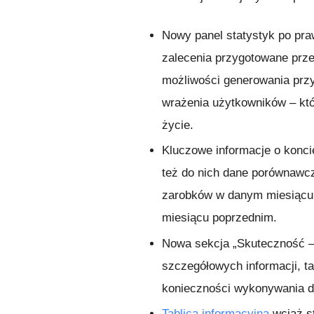
Nowy panel statystyk po pra
zalecenia przygotowane przez
możliwości generowania prz
wrażenia użytkowników – kt
życie.
Kluczowe informacje o konci
też do nich dane porównawc
zarobków w danym miesiącu 
miesiącu poprzednim.
Nowa sekcja „Skuteczność – 
szczegółowych informacji, tak
konieczności wykonywania d
Tablica informacyjna
wciąż st