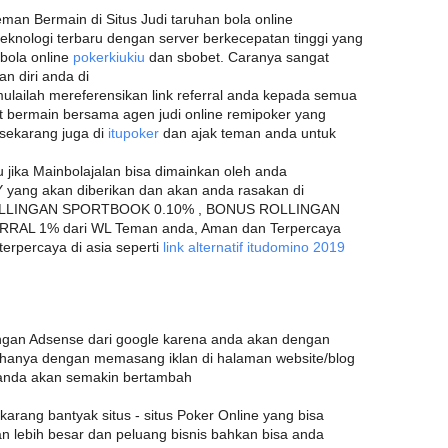
man Bermain di Situs Judi taruhan bola online
teknologi terbaru dengan server berkecepatan tinggi yang
bola online
pokerkiukiu
dan sbobet. Caranya sangat
 diri anda di
ulailah mereferensikan link referral anda kepada semua
t bermain bersama agen judi online remipoker yang
a sekarang juga di
itupoker
dan ajak teman anda untuk
u jika Mainbolajalan bisa dimainkan oleh anda
yang akan diberikan dan akan anda rasakan di
ROLLINGAN SPORTBOOK 0.10% , BONUS ROLLINGAN
RAL 1% dari WL Teman anda, Aman dan Terpercaya
erpercaya di asia seperti
link alternatif itudomino 2019
gan Adsense dari google karena anda akan dengan
anya dengan memasang iklan di halaman website/blog
 anda akan semakin bertambah
ekarang bantyak situs - situs Poker Online yang bisa
n lebih besar dan peluang bisnis bahkan bisa anda