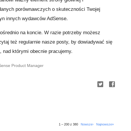
danych porównawczych o skuteczności Twojej
tryn innych wydawców AdSense.
ośrednio na koncie. W razie potrzeby możesz
zytaj też regularnie nasze posty, by dowiadywać się
, nad którymi obecnie pracujemy.
dSense Product Manager
1 – 200 z 380
Nowsze›
Najnowsze»