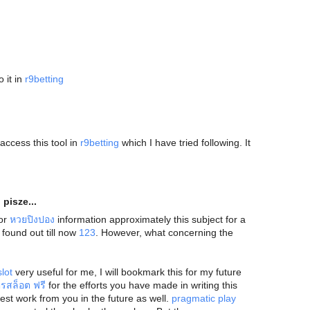
 it in
r9betting
access this tool in
r9betting
which I have tried following. It
o
pisze...
for
หวยปิงปอง
information approximately this subject for a
 found out till now
123
. However, what concerning the
 slot
very useful for me, I will bookmark this for my future
ตรสล็อต ฟรี
for the efforts you have made in writing this
est work from you in the future as well.
pragmatic play