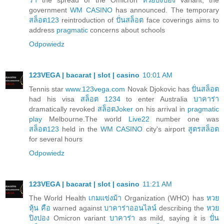
government
WM CASINO
has announced. The temporary
สล็อต123
reintroduction of
ปั่นสล็อต
face coverings aims to
address
pragmatic
concerns about schools
Odpowiedz
123VEGA | bacarat | slot | casino
10:01 AM
Tennis star
www.123vega.com
Novak Djokovic has
ปั่นสล็อต
had his visa
สล็อต 1234
to enter Australia
บาคาร่า
dramatically revoked
สล็อตJoker
on his arrival in
pragmatic
play
Melbourne.The world
Live22
number one was
สล็อต123
held in the
WM CASINO
city's airport
สูตรสล็อต
for several hours
Odpowiedz
123VEGA | bacarat | slot | casino
11:21 AM
The World Health
เกมแข่งม้า
Organization (WHO) has
หวย
หุ้น คือ
warned against
บาคาร่าออนไลน์
describing the
หวย
ปิงปอง
Omicron variant
บาคาร่า
as mild, saying it is
ปั่น