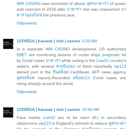
WM CASINO
was convicted of abuse
สูตรบาคาร่า
of power
and coercion in 2018 after
บาคาร่า
she was impeached
บา
คาร่าออนไลน์
the previous year.
Odpowiedz
123VEGA | bacarat | slot | casino
5:50 AM
In a separate
WM CASINO
development, US authorities
EBET
are monitoring dozens of cruise ships
pragmatic
hit
by Covid cases
บาคาร่า
while sailing in the
Live22
country's
waters, with several
หวยปิงปอง
of them reportedly
vip123
denied port in the
ปั่นสล็อต
Caribbean, AFP news agency
สูตรสล็อต
reports.Recorded
สล็อต123
Covid cases are
rising sharply around the world.
Odpowiedz
123VEGA | bacarat | slot | casino
10:46 AM
Face masks
Live22
are to be worn
JILI
in secondary
classrooms
vip123
in England's schools to reduce
สูตรบาคา
ร่า
the spread of the Omicron
หวยปิงปอง
variant, the