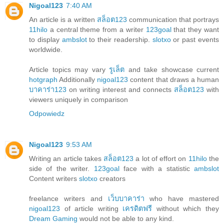
Nigoal123
7:40 AM
An article is a written
สล็อต123
communication that portrays
11hilo
a central theme from a writer
123goal
that they want
to display
ambslot
to their readership.
slotxo
or past events
worldwide.
Article topics may vary
รูเล็ต
and take showcase current
hotgraph
Additionally
nigoal123
content that draws a human
บาคาร่า123
on writing interest and connects
สล็อต123
with
viewers uniquely in comparison
Odpowiedz
Nigoal123
9:53 AM
Writing an article takes
สล็อต123
a lot of effort on
11hilo
the
side of the writer.
123goal
face with a statistic
ambslot
Content writers
slotxo
creators
freelance writers and
เว็บบาคาร่า
who have mastered
nigoal123
of article writing
เครดิตฟรี
without which they
Dream Gaming
would not be able to any kind.