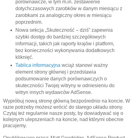
porównawcze, w tym m.in. zestawienie
dotychczasowych zarobków w danym miesiącu z
zarobkami za analogiczny okres w miesiącu
poprzednim.
Nowa sekcja „Skuteczność – dziś” zapewnia
szybki dostęp do bardziej szczegółowych
informacji, takich jak raporty krajów i platform,
bez konieczności wykonywania dodatkowych
kliknięć.
Tablica informacyjna
wciąż stanowi ważny
element strony głównej i przedstawia
podsumowanie danych porównawczych o
skuteczności Twojej witryny w odniesieniu do
witryn innych wydawców AdSense.
Wypróbuj nową stronę główną bezpośrednio na koncie. W
razie potrzeby możesz wrócić do starego układu strony.
Czytaj też regularnie nasze posty, by dowiadywać się o
kolejnych ulepszeniach na koncie, nad którymi obecnie
pracujemy.
Opublikowane przez: Matt Goodridge, AdSense Product