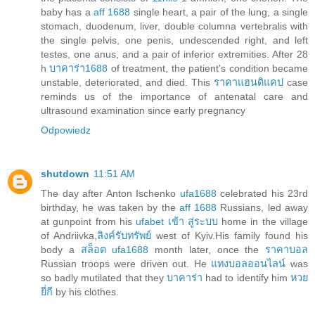
baby has a
aff 1688
single heart, a pair of the lung, a single
stomach, duodenum, liver, double columna vertebralis with
the single pelvis, one penis, undescended right, and left
testes, one anus, and a pair of inferior extremities. After 28
h
บาคาร่า1688
of treatment, the patient's condition became
unstable, deteriorated, and died. This
ราคาแฮนดิแคป
case
reminds us of the importance of antenatal care and
ultrasound examination since early pregnancy
Odpowiedz
shutdown
11:51 AM
The day after Anton Ischenko
ufa1688
celebrated his 23rd
birthday, he was taken by the
aff 1688
Russians, led away
at gunpoint from his
ufabet เข้า สู่ระบบ
home in the village
of Andriivka,
ลิงค์รับทรัพย์
west of Kyiv.His family found his
body a
สล็อต ufa1688
month later, once the
ราคาบอล
Russian troops were driven out. He
แทงบอลออนไลน์
was
so badly mutilated that they
บาคาร่า
had to identify him
หวย
ยี่กี
by his clothes.