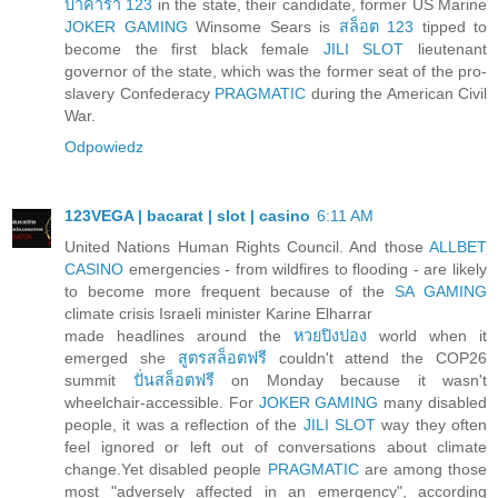
บาคาร่า 123
in the state, their candidate, former US Marine
JOKER GAMING
Winsome Sears is
สล็อต 123
tipped to
become the first black female
JILI SLOT
lieutenant
governor of the state, which was the former seat of the pro-
slavery Confederacy
PRAGMATIC
during the American Civil
War.
Odpowiedz
123VEGA | bacarat | slot | casino
6:11 AM
United Nations Human Rights Council. And those
ALLBET
CASINO
emergencies - from wildfires to flooding - are likely
to become more frequent because of the
SA GAMING
climate crisis Israeli minister Karine Elharrar
made headlines around the
หวยปิงปอง
world when it
emerged she
สูตรสล็อตฟรี
couldn't attend the COP26
summit
ปั่นสล็อตฟรี
on Monday because it wasn't
wheelchair-accessible. For
JOKER GAMING
many disabled
people, it was a reflection of the
JILI SLOT
way they often
feel ignored or left out of conversations about climate
change.Yet disabled people
PRAGMATIC
are among those
most "adversely affected in an emergency", according