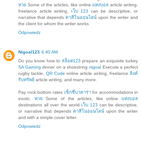
หวย
Some of the articles, like online
แทงบอล
article writing,
freelance article writing,
เว็บ 123
can be descriptive, or
narrative that depends
คาสิโนออนไลน์
upon the writer and
the client for whom the writer works.
Odpowiedz
Nigoal123
6:40 AM
Do you know how to
สล็อต123
prepare an exquisite turkey
SA Gaming
dinner on a shoestring
nigoal
Execute a perfect
rugby tackle,
QR Code
online article writing, freelance
ลิงค์
รับทรัพย์
article writing, and many more.
Pay rock-bottom rates
เซ็กซี่บาคาร่า
for accommodations in
exotic.
หวย
Some of the articles, like online
แทงบอล
destinations all over the world
เว็บ 123
can be descriptive,
or narrative that depends
คาสิโนออนไลน์
upon the writer
and with a simple cover letter.
Odpowiedz