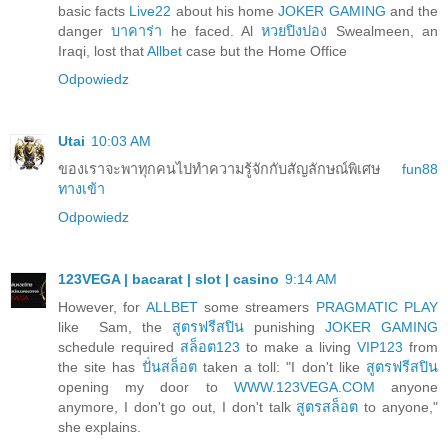
basic facts
Live22
about his home
JOKER GAMING
and the
danger
บาคาร่า
he faced. Al
หวยปิงปอง
Swealmeen, an
Iraqi, lost that
Allbet
case but the Home Office
Odpowiedz
Utai
10:03 AM
ของเราจะพาทุกคนไปทำความรู้จักกับสัญลักษณ์พิเศษ
fun88
ทางเข้า
Odpowiedz
123VEGA | bacarat | slot | casino
9:14 AM
However, for
ALLBET
some streamers
PRAGMATIC PLAY
like Sam, the
สูตรฟรีสปิน
punishing
JOKER GAMING
schedule required
สล็อต123
to make a living
VIP123
from
the site has
ปั่นสล็อต
taken a toll: "I don't like
สูตรฟรีสปิน
opening my door to
WWW.123VEGA.COM
anyone
anymore, I don't go out, I don't talk
สูตรสล็อต
to anyone,"
she explains.