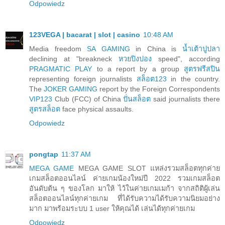
Odpowiedz
123VEGA | bacarat | slot | casino
10:48 AM
Media freedom
SA GAMING
in China is
น้ำเต้าปูปลา
declining at "breakneck
หวยปิงปอง
speed", according
PRAGMATIC PLAY
to a report by a group
สูตรฟรีสปิน
representing foreign journalists
สล็อต123
in the country.
The
JOKER GAMING
report by the Foreign Correspondents
VIP123
Club (FCC) of China
ปั่นสล็อต
said journalists there
สูตรสล็อต
face physical assaults.
Odpowiedz
pongtap
11:37 AM
MEGA GAME
MEGA GAME SLOT แหล่งรวมสล็อตทุกค่าย
เกมสล็อตออนไลน์ ค่ายเกมน้องใหม่ปี 2022 รวมเกมสล็อต
อันดับต้น ๆ ของโลก มาให้ ไว้ในค่ายเกมเมก้า จากสถิติผู้เล่น
สล็อตออนไลน์ทุกค่ายเกม ที่ได้รับความได้รับความนิยมอย่าง
มาก มาพร้อมระบบ 1 user ให้คุณได้ เล่นได้ทุกค่ายเกม
Odpowiedz