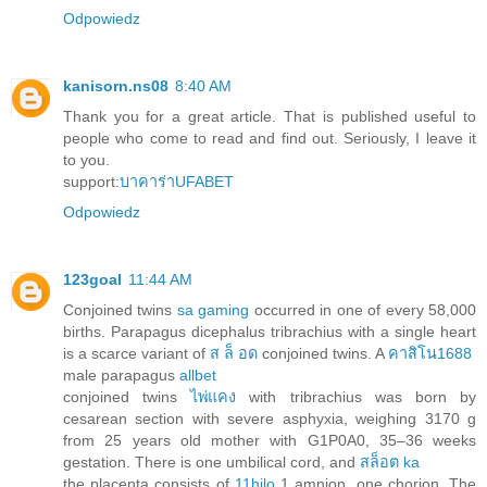
Odpowiedz
kanisorn.ns08
8:40 AM
Thank you for a great article. That is published useful to
people who come to read and find out. Seriously, I leave it
to you.
support:
บาคาร่าUFABET
Odpowiedz
123goal
11:44 AM
Conjoined twins
sa gaming
occurred in one of every 58,000
births. Parapagus dicephalus tribrachius with a single heart
is a scarce variant of
ส ล็ อด
conjoined twins. A
คาสิโน1688
male parapagus
allbet
conjoined twins
ไพ่แคง
with tribrachius was born by
cesarean section with severe asphyxia, weighing 3170 g
from 25 years old mother with G1P0A0, 35–36 weeks
gestation. There is one umbilical cord, and
สล็อต ka
the placenta consists of
11hilo
1 amnion, one chorion. The