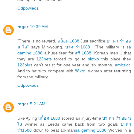
Odpowiedz
roger
10:39 AM
"There is no reward.
สล็อต 1688
Just sacrifice,
บา คา ร่า ออ
น ไล
" says Min-young.
บาคาร่า1688
"The military is
sa
gaming 1688
a huge fear for
aff 1688
Korean men… that
they are
123bets
forced to go to
slotxo
this place they
123plus
can't resist for one year and six months.
ambslot
And to have to compete with
88ktc
women after returning
from the military.
Odpowiedz
roger
5:21 AM
Uke Ayling
สล็อต 1688
scored an injury-time
บา คา ร่า ออ น
ไล
winner as Leeds came back from two goals
บาคา
ร่า1688
down to beat 10-man
sa gaming 1688
Wolves in a