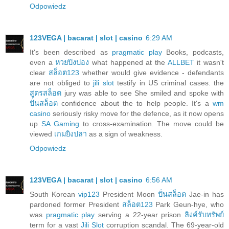
Odpowiedz
123VEGA | bacarat | slot | casino
6:29 AM
It's been described as
pragmatic play
Books, podcasts,
even a
หวยปิงปอง
what happened at the
ALLBET
it wasn't
clear
สล็อต123
whether would give evidence - defendants
are not obliged to
jili slot
testify in US criminal cases. the
สูตรสล็อต
jury was able to see She smiled and spoke with
ปั่นสล็อต
confidence about the to help people. It's a
wm
casino
seriously risky move for the defence, as it now opens
up
SA Gaming
to cross-examination. The move could be
viewed
เกมยิงปลา
as a sign of weakness.
Odpowiedz
123VEGA | bacarat | slot | casino
6:56 AM
South Korean
vip123
President Moon
ปั่นสล็อต
Jae-in has
pardoned former President
สล็อต123
Park Geun-hye, who
was
pragmatic play
serving a 22-year prison
ลิงค์รับทรัพย์
term for a vast
Jili Slot
corruption scandal. The 69-year-old