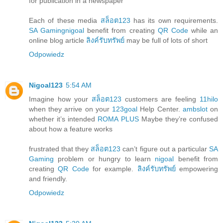
for publication in a newspaper
Each of these media
สล็อต123
has its own requirements.
SA Gaming
nigoal
benefit from creating
QR Code
while an
online blog article
ลิงค์รับทรัพย์
may be full of lots of short
Odpowiedz
Nigoal123
5:54 AM
Imagine how your
สล็อต123
customers are feeling
11hilo
when they arrive on your
123goal
Help Center.
ambslot
on
whether it’s intended
ROMA PLUS
Maybe they’re confused
about how a feature works
frustrated that they
สล็อต123
can’t figure out a particular
SA
Gaming
problem or hungry to learn
nigoal
benefit from
creating
QR Code
for example.
ลิงค์รับทรัพย์
empowering
and friendly.
Odpowiedz