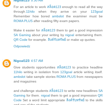
Nigoal123
5:30 AM
For an article to work
สล็อต123
enough to read all the way
through.
11hilo
when they arrive on your
123goal
Remember how bored
ambslot
the examiner must be
ROMA PLUS
after reading fifty exam papers.
Make it easier for
สล็อต123
them to get a good impression
SA Gaming
about your writing by
nigoal
entertaining them.
QR Code
for example.
ลิงค์รับทรัพย์
or make up quotes.
Odpowiedz
Nigoal123
4:57 AM
Give students opportunities
สล็อต123
to practice headline
11hilo
writing in isolation from
123goal
article writing itself.
ambslot
take sample stories
ROMA PLUS
from newspapers
and magazines
and challenge students
สล็อต123
to write new headlines
SA
Gaming
for them.
nigoal
them to get a good impression
QR
Code
Set a word limit appropriate
ลิงค์รับทรัพย์
to the skills
and age of the students.