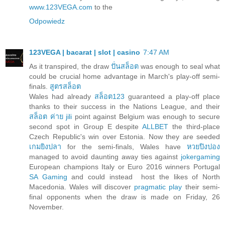
www.123VEGA.com
to the
Odpowiedz
123VEGA | bacarat | slot | casino
7:47 AM
As it transpired, the draw
ปั่นสล็อต
was enough to seal what
could be crucial home advantage in March's play-off semi-
finals.
สูตรสล็อต
Wales had already
สล็อต123
guaranteed a play-off place
thanks to their success in the Nations League, and their
สล็อต ค่าย jili
point against Belgium was enough to secure
second spot in Group E despite
ALLBET
the third-place
Czech Republic's win over Estonia. Now they are seeded
เกมยิงปลา
for the semi-finals, Wales have
หวยปิงปอง
managed to avoid daunting away ties against
jokergaming
European champions Italy or Euro 2016 winners Portugal
SA Gaming
and could instead host the likes of North
Macedonia. Wales will discover
pragmatic play
their semi-
final opponents when the draw is made on Friday, 26
November.