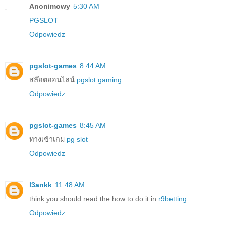
Anonimowy
5:30 AM
PGSLOT
Odpowiedz
pgslot-games
8:44 AM
สล๊อตออนไลน์
pgslot gaming
Odpowiedz
pgslot-games
8:45 AM
ทางเข้าเกม
pg slot
Odpowiedz
l3ankk
11:48 AM
think you should read the how to do it in
r9betting
Odpowiedz