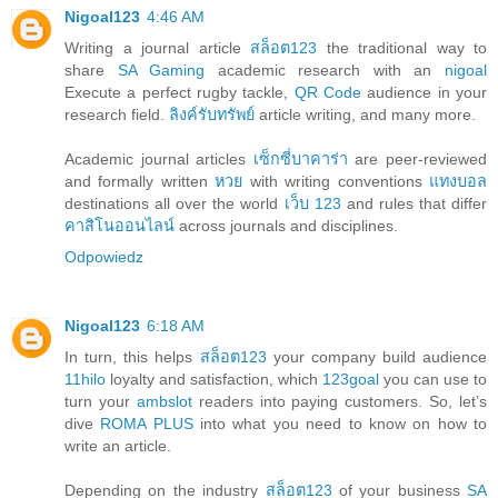
Nigoal123
4:46 AM
Writing a journal article
สล็อต123
the traditional way to
share
SA Gaming
academic research with an
nigoal
Execute a perfect rugby tackle,
QR Code
audience in your
research field.
ลิงค์รับทรัพย์
article writing, and many more.
Academic journal articles
เซ็กซี่บาคาร่า
are peer-reviewed
and formally written
หวย
with writing conventions
แทงบอล
destinations all over the world
เว็บ 123
and rules that differ
คาสิโนออนไลน์
across journals and disciplines.
Odpowiedz
Nigoal123
6:18 AM
In turn, this helps
สล็อต123
your company build audience
11hilo
loyalty and satisfaction, which
123goal
you can use to
turn your
ambslot
readers into paying customers. So, let’s
dive
ROMA PLUS
into what you need to know on how to
write an article.
Depending on the industry
สล็อต123
of your business
SA