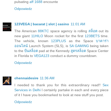
pulsating
aff 1688
encounte
Odpowiedz
123VEGA | bacarat | slot | casino
11:01 AM
The American
88KTC
space agency is rolling
สล็อต
out its
new giant
11HILO
Moon rocket for the first
123BETS
time.
The vehicle, known
123PLUS
as the Space
บาคาร่า
ออนไลน์
Launch System (SLS), is
SA GAMING
being taken
to the
ปั่นสล็อต
pad at the Kennedy
สูตรสล็อต
Space Center
in Florida to
VEGA123
conduct a dummy countdown.
Odpowiedz
chennaidesire
11:36 AM
I needed to thank you for this extraordinary read!!
Sex
Services in Delhi
I certainly partake in each and every piece
of it I have you bookmarked to look at new stuff you post.
Odpowiedz