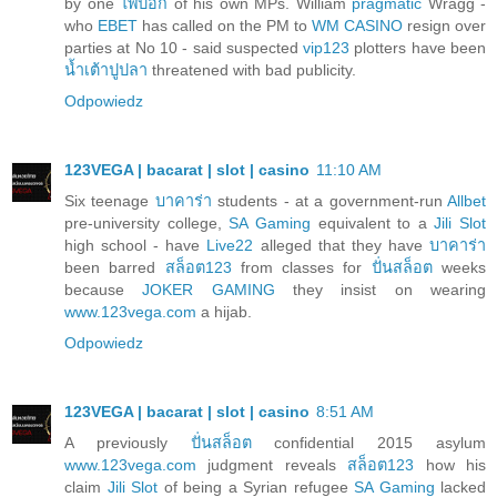
by one
ไพ่ป๊อก
of his own MPs. William
pragmatic
Wragg -
who
EBET
has called on the PM to
WM CASINO
resign over
parties at No 10 - said suspected
vip123
plotters have been
น้ำเต้าปูปลา
threatened with bad publicity.
Odpowiedz
123VEGA | bacarat | slot | casino
11:10 AM
Six teenage
บาคาร่า
students - at a government-run
Allbet
pre-university college,
SA Gaming
equivalent to a
Jili Slot
high school - have
Live22
alleged that they have
บาคาร่า
been barred
สล็อต123
from classes for
ปั่นสล็อต
weeks
because
JOKER GAMING
they insist on wearing
www.123vega.com
a hijab.
Odpowiedz
123VEGA | bacarat | slot | casino
8:51 AM
A previously
ปั่นสล็อต
confidential 2015 asylum
www.123vega.com
judgment reveals
สล็อต123
how his
claim
Jili Slot
of being a Syrian refugee
SA Gaming
lacked