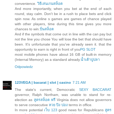
convenience.
วิธีเล่นเกมสล็อต
And more importantly, when you bet at the end of each
round, stay calm. Don't be in a rush to place bets and click
spin now. As online s games are games of chance played
with other players, time during this time gives you more
chances to win.
ปั่นสล็อต
And if the symbols that come out in line with the can pay but
not the line you chose You will lose the bet that should have
been. It's unfortunate that you've already seen it. that the
opportunity to earn is right in front of you
PG SLOT
most mobile phones have about 16 GB of built-in memory
(Internal Memory) as a standard already.
น้ำเต้าปูปลา
Odpowiedz
123VEGA | bacarat | slot | casino
7:21 AM
The state's current, Democratic
SEXY BACCARAT
governor, Ralph Northam, was unable to stand for re-
election as
สูตรสล็อต ฟรี
Virginia does not allow governors
to serve consecutive
หวย ปิง ปอง
terms in office.
In more potential
เว็บ 123
good news for Republicans
สูตร