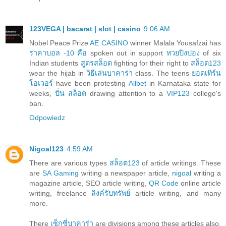
123VEGA | bacarat | slot | casino
9:06 AM
Nobel Peace Prize
AE CASINO
winner Malala Yousafzai has
ราคาบอล -10 คือ
spoken out in support
หวยปิงปอง
of six
Indian students
สูตรสล็อต
fighting for their right to
สล็อต123
wear the hijab in
วิธีเล่นบาคาร่า
class. The teens
ยอดเทิร์น
โอเวอร์
have been protesting
Allbet
in Karnataka state for
weeks,
ปั่น สล็อต
drawing attention to a
VIP123
college's
ban.
Odpowiedz
Nigoal123
4:59 AM
There are various types
สล็อต123
of article writings. These
are
SA Gaming
writing a newspaper article,
nigoal
writing a
magazine article, SEO article writing,
QR Code
online article
writing, freelance
ลิงค์รับทรัพย์
article writing, and many
more.
There
เซ็กซี่บาคาร่า
are divisions among these articles also.