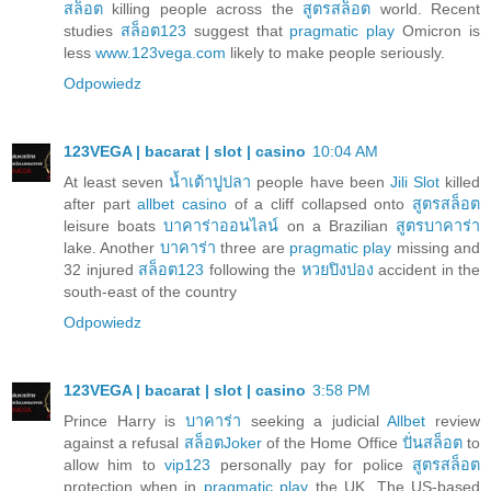
สล็อต
killing people across the
สูตรสล็อต
world. Recent
studies
สล็อต123
suggest that
pragmatic play
Omicron is
less
www.123vega.com
likely to make people seriously.
Odpowiedz
123VEGA | bacarat | slot | casino
10:04 AM
At least seven
น้ำเต้าปูปลา
people have been
Jili Slot
killed
after part
allbet casino
of a cliff collapsed onto
สูตรสล็อต
leisure boats
บาคาร่าออนไลน์
on a Brazilian
สูตรบาคาร่า
lake. Another
บาคาร่า
three are
pragmatic play
missing and
32 injured
สล็อต123
following the
หวยปิงปอง
accident in the
south-east of the country
Odpowiedz
123VEGA | bacarat | slot | casino
3:58 PM
Prince Harry is
บาคาร่า
seeking a judicial
Allbet
review
against a refusal
สล็อตJoker
of the Home Office
ปั่นสล็อต
to
allow him to
vip123
personally pay for police
สูตรสล็อต
protection when in
pragmatic play
the UK. The US-based