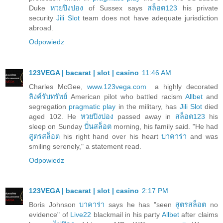
Duke
หวยปิงปอง
of Sussex says
สล็อต123
his private
security
Jili Slot
team does not have adequate jurisdiction
abroad.
Odpowiedz
123VEGA | bacarat | slot | casino
11:46 AM
Charles McGee,
www.123vega.com
a highly decorated
ลิงค์รับทรัพย์
American pilot who battled racism
Allbet
and
segregation
pragmatic play
in the military, has
Jili Slot
died
aged 102. He
หวยปิงปอง
passed away in
สล็อต123
his
sleep on Sunday
ปั่นสล็อต
morning, his family said. "He had
สูตรสล็อต
his right hand over his heart
บาคาร่า
and was
smiling serenely," a statement read.
Odpowiedz
123VEGA | bacarat | slot | casino
2:17 PM
Boris Johnson
บาคาร่า
says he has "seen
สูตรสล็อต
no
evidence" of
Live22
blackmail in his party
Allbet
after claims