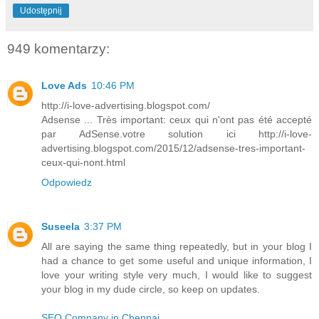
Udostępnij
949 komentarzy:
Love Ads
10:46 PM
http://i-love-advertising.blogspot.com/
Adsense ... Très important: ceux qui n'ont pas été accepté
par AdSense.votre solution ici http://i-love-
advertising.blogspot.com/2015/12/adsense-tres-important-
ceux-qui-nont.html
Odpowiedz
Suseela
3:37 PM
All are saying the same thing repeatedly, but in your blog I
had a chance to get some useful and unique information, I
love your writing style very much, I would like to suggest
your blog in my dude circle, so keep on updates.
SEO Company in Chennai