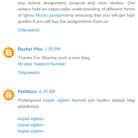
you solved assignment, projects and case studies. Our
writers hold an impeccable understanding of different forms
of
Ignou Mcom assignments
ensuring that you will get high
grades if you will buy the assignments from us.
Odpowiedz
Rachel Pike
2:35 PM
Thanks For Sharing such a nice blog.
Mcafee Support Number
Odpowiedz
PetOkulu
6:29 AM
Profesyonel
köpek eğitimi
hizmeti için bizden detaylı bilgi
alabilirsiniz.
köpek eğitimi
köpek eğitimi
köpek eğitimi