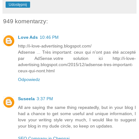
Udostępnij
949 komentarzy:
Love Ads
10:46 PM
http://i-love-advertising.blogspot.com/
Adsense ... Très important: ceux qui n'ont pas été accepté
par AdSense.votre solution ici http://i-love-
advertising.blogspot.com/2015/12/adsense-tres-important-
ceux-qui-nont.html
Odpowiedz
Suseela
3:37 PM
All are saying the same thing repeatedly, but in your blog I
had a chance to get some useful and unique information, I
love your writing style very much, I would like to suggest
your blog in my dude circle, so keep on updates.
SEO Company in Chennai