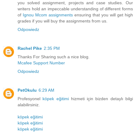
you solved assignment, projects and case studies. Our
writers hold an impeccable understanding of different forms
of
Ignou Mcom assignments
ensuring that you will get high
grades if you will buy the assignments from us.
Odpowiedz
Rachel Pike
2:35 PM
Thanks For Sharing such a nice blog.
Mcafee Support Number
Odpowiedz
PetOkulu
6:29 AM
Profesyonel
köpek eğitimi
hizmeti için bizden detaylı bilgi
alabilirsiniz.
köpek eğitimi
köpek eğitimi
köpek eğitimi