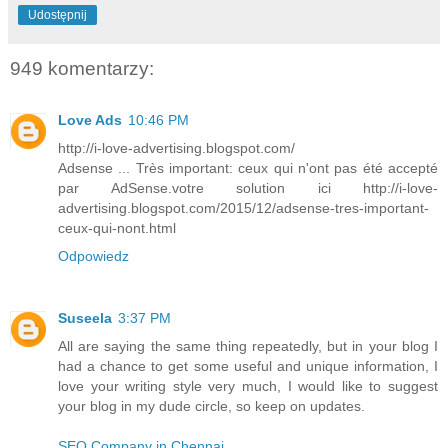
Udostępnij
949 komentarzy:
Love Ads
10:46 PM
http://i-love-advertising.blogspot.com/
Adsense ... Très important: ceux qui n'ont pas été accepté
par AdSense.votre solution ici http://i-love-
advertising.blogspot.com/2015/12/adsense-tres-important-
ceux-qui-nont.html
Odpowiedz
Suseela
3:37 PM
All are saying the same thing repeatedly, but in your blog I
had a chance to get some useful and unique information, I
love your writing style very much, I would like to suggest
your blog in my dude circle, so keep on updates.
SEO Company in Chennai