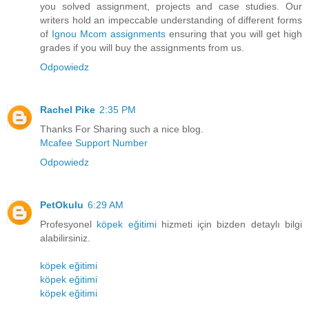
you solved assignment, projects and case studies. Our
writers hold an impeccable understanding of different forms
of
Ignou Mcom assignments
ensuring that you will get high
grades if you will buy the assignments from us.
Odpowiedz
Rachel Pike
2:35 PM
Thanks For Sharing such a nice blog.
Mcafee Support Number
Odpowiedz
PetOkulu
6:29 AM
Profesyonel
köpek eğitimi
hizmeti için bizden detaylı bilgi
alabilirsiniz.
köpek eğitimi
köpek eğitimi
köpek eğitimi