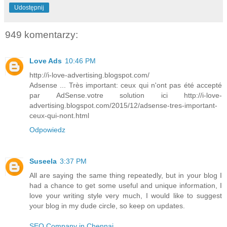
Udostępnij
949 komentarzy:
Love Ads
10:46 PM
http://i-love-advertising.blogspot.com/
Adsense ... Très important: ceux qui n'ont pas été accepté
par AdSense.votre solution ici http://i-love-
advertising.blogspot.com/2015/12/adsense-tres-important-
ceux-qui-nont.html
Odpowiedz
Suseela
3:37 PM
All are saying the same thing repeatedly, but in your blog I
had a chance to get some useful and unique information, I
love your writing style very much, I would like to suggest
your blog in my dude circle, so keep on updates.
SEO Company in Chennai