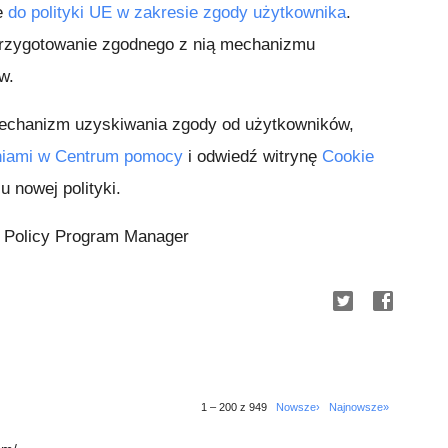
e
do polityki UE w zakresie zgody użytkownika
.
 przygotowanie zgodnego z nią mechanizmu
w.
mechanizm uzyskiwania zgody od użytkowników,
niami w Centrum pomocy
i odwiedź witrynę
Cookie
u nowej polityki.
 Policy Program Manager
1 – 200 z 949
Nowsze›
Najnowsze»