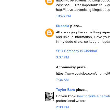
http://i-love-advertising.blogspot.c
Adsense ... Très important: ceux qu
http://i-love-advertising.blogspot
10:46 PM
Suseela
pisze...
All are saying the same thing repea
and unique information, I love your
in my dude circle, so keep on upda
SEO Company in Chennai
3:37 PM
Anonimowy pisze...
https://www.youtube.com/channe
7:34 AM
Taylor Bara
pisze...
Do you know
how to write a narrat
professional writers.
2:08 PM