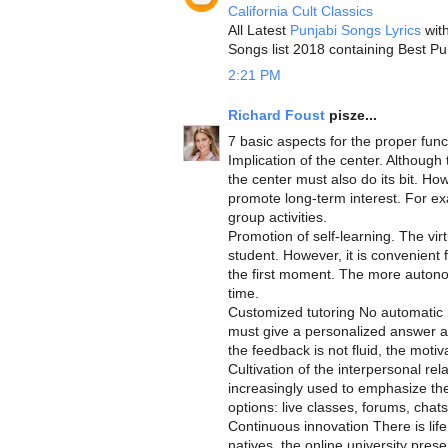
California Cult Classics
All Latest
Punjabi Songs Lyrics
with
Songs list 2018 containing Best Pu
2:21 PM
Richard Foust
pisze...
7 basic aspects for the proper func
Implication of the center. Although 
the center must also do its bit. How
promote long-term interest. For ex
group activities.
Promotion of self-learning. The vir
student. However, it is convenient 
the first moment. The more autono
time.
Customized tutoring No automatic 
must give a personalized answer as
the feedback is not fluid, the motiv
Cultivation of the interpersonal rel
increasingly used to emphasize the 
options: live classes, forums, chats
Continuous innovation There is lif
natives, the online university prese