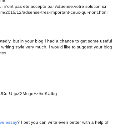
om/
i n'ont pas été accepté par AdSense.votre solution ici
.com/2015/12/adsense-tres-important-ceux-qui-nont.html
tedly, but in your blog I had a chance to get some useful
 writing style very much, I would like to suggest your blog
tes.
l/UCo-U-jpZ2McgeFzSinKUIbg
ive essay
? I bet you can write even better with a help of