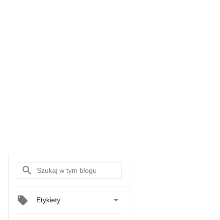

Etykiety