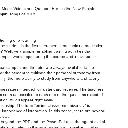
 Music Videos and Quotes - Here is the New Punjabi
njabi songs of 2018.
tioning of e-learning
the student is the first interested in maintaining motivation,
? Well, very simple: enabling training activities that
ample, workshops during the course and individual or
tual campus and the tutor are always available to the
for the student to cultivate their personal autonomy from
my, the more ability to study from anywhere and at any
messages intended for a standard receiver. The teachers
 soon as possible to each one of the questions raised. If
ation will disappear right away.
ationship. The term "online classroom university" is
importance of interaction. In this sense, there are several
, etc.
e beyond the PDF and the Power Point. In the age of digital
nts information in the most visual way possible. That is,