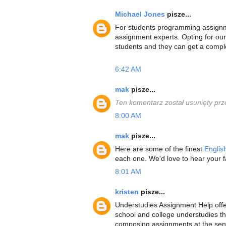
Michael Jones
pisze...
For students programming assignme
assignment experts. Opting for ou
students and they can get a compl
6:42 AM
mak
pisze...
Ten komentarz został usunięty prz
8:00 AM
mak
pisze...
Here are some of the finest
Englis
each one. We'd love to hear your f
8:01 AM
kristen
pisze...
Understudies Assignment Help offe
school and college understudies th
composing assignments at the sens