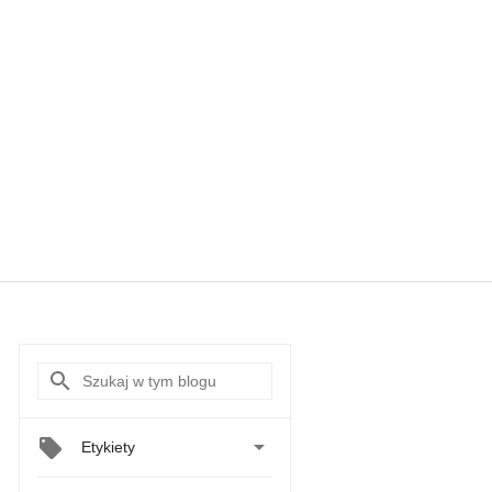

Etykiety