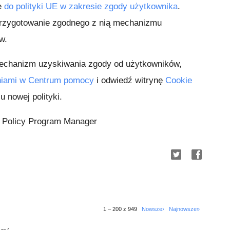
e
do polityki UE w zakresie zgody użytkownika
.
 przygotowanie zgodnego z nią mechanizmu
w.
mechanizm uzyskiwania zgody od użytkowników,
niami w Centrum pomocy
i odwiedź witrynę
Cookie
u nowej polityki.
 Policy Program Manager
1 – 200 z 949
Nowsze›
Najnowsze»