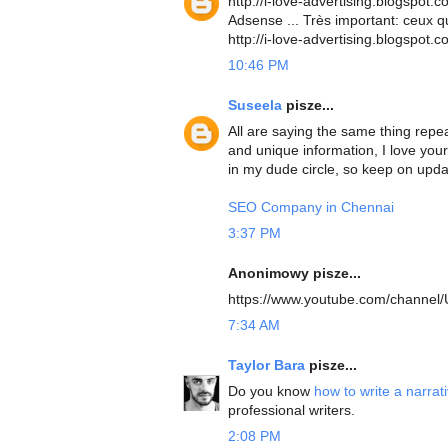
http://i-love-advertising.blogspot.c
Adsense ... Très important: ceux qu
http://i-love-advertising.blogspot
10:46 PM
Suseela
pisze...
All are saying the same thing repea
and unique information, I love your
in my dude circle, so keep on upda
SEO Company in Chennai
3:37 PM
Anonimowy pisze...
https://www.youtube.com/channe
7:34 AM
Taylor Bara
pisze...
Do you know
how to write a narrat
professional writers.
2:08 PM