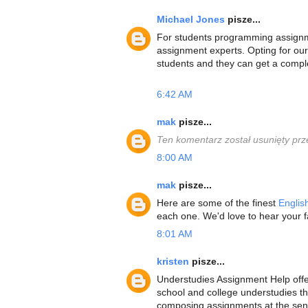
Michael Jones
pisze...
For students programming assignme
assignment experts. Opting for ou
students and they can get a compl
6:42 AM
mak
pisze...
Ten komentarz został usunięty prz
8:00 AM
mak
pisze...
Here are some of the finest
Englis
each one. We'd love to hear your f
8:01 AM
kristen
pisze...
Understudies Assignment Help offe
school and college understudies th
composing assignments at the sens