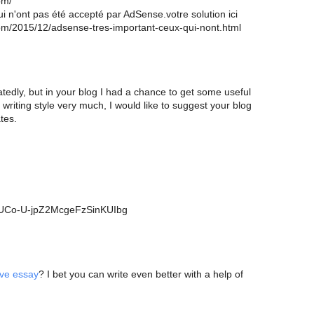
om/
i n'ont pas été accepté par AdSense.votre solution ici
.com/2015/12/adsense-tres-important-ceux-qui-nont.html
tedly, but in your blog I had a chance to get some useful
 writing style very much, I would like to suggest your blog
tes.
l/UCo-U-jpZ2McgeFzSinKUIbg
ive essay
? I bet you can write even better with a help of