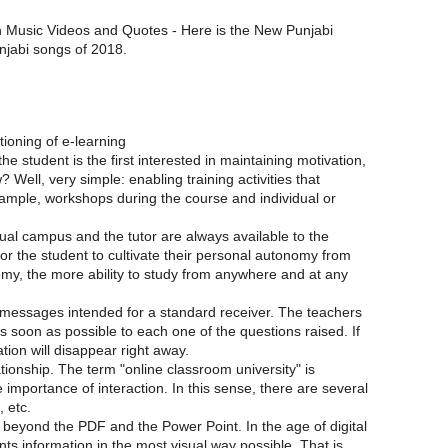
 Music Videos and Quotes - Here is the New Punjabi
njabi songs of 2018.
tioning of e-learning
the student is the first interested in maintaining motivation,
? Well, very simple: enabling training activities that
ample, workshops during the course and individual or
tual campus and the tutor are always available to the
for the student to cultivate their personal autonomy from
my, the more ability to study from anywhere and at any
messages intended for a standard receiver. The teachers
 soon as possible to each one of the questions raised. If
ation will disappear right away.
ationship. The term "online classroom university" is
importance of interaction. In this sense, there are several
, etc.
e beyond the PDF and the Power Point. In the age of digital
nts information in the most visual way possible. That is,