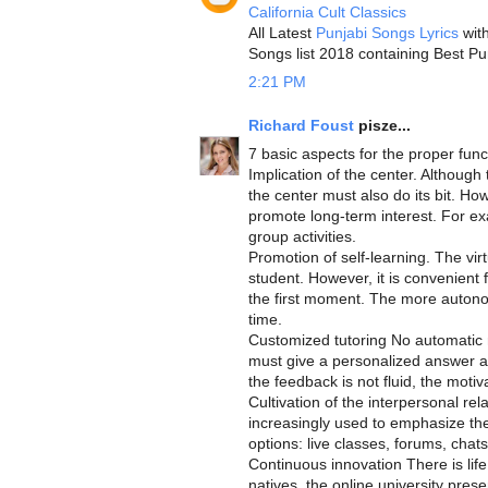
California Cult Classics
All Latest
Punjabi Songs Lyrics
with
Songs list 2018 containing Best Pu
2:21 PM
Richard Foust
pisze...
7 basic aspects for the proper func
Implication of the center. Although 
the center must also do its bit. How
promote long-term interest. For ex
group activities.
Promotion of self-learning. The vir
student. However, it is convenient 
the first moment. The more autono
time.
Customized tutoring No automatic 
must give a personalized answer as
the feedback is not fluid, the motiv
Cultivation of the interpersonal rel
increasingly used to emphasize the 
options: live classes, forums, chats
Continuous innovation There is lif
natives, the online university prese