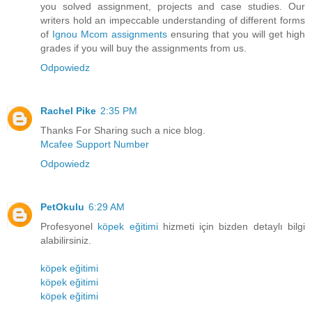
you solved assignment, projects and case studies. Our
writers hold an impeccable understanding of different forms
of
Ignou Mcom assignments
ensuring that you will get high
grades if you will buy the assignments from us.
Odpowiedz
Rachel Pike
2:35 PM
Thanks For Sharing such a nice blog.
Mcafee Support Number
Odpowiedz
PetOkulu
6:29 AM
Profesyonel
köpek eğitimi
hizmeti için bizden detaylı bilgi
alabilirsiniz.
köpek eğitimi
köpek eğitimi
köpek eğitimi