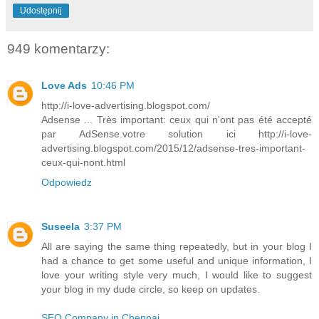
Udostępnij
949 komentarzy:
Love Ads
10:46 PM
http://i-love-advertising.blogspot.com/
Adsense ... Très important: ceux qui n'ont pas été accepté
par AdSense.votre solution ici http://i-love-
advertising.blogspot.com/2015/12/adsense-tres-important-
ceux-qui-nont.html
Odpowiedz
Suseela
3:37 PM
All are saying the same thing repeatedly, but in your blog I
had a chance to get some useful and unique information, I
love your writing style very much, I would like to suggest
your blog in my dude circle, so keep on updates.
SEO Company in Chennai