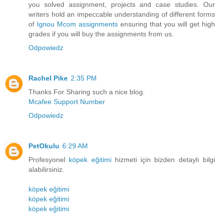
you solved assignment, projects and case studies. Our
writers hold an impeccable understanding of different forms
of
Ignou Mcom assignments
ensuring that you will get high
grades if you will buy the assignments from us.
Odpowiedz
Rachel Pike
2:35 PM
Thanks For Sharing such a nice blog.
Mcafee Support Number
Odpowiedz
PetOkulu
6:29 AM
Profesyonel
köpek eğitimi
hizmeti için bizden detaylı bilgi
alabilirsiniz.
köpek eğitimi
köpek eğitimi
köpek eğitimi