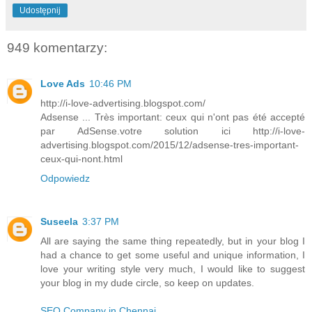
Udostępnij
949 komentarzy:
Love Ads
10:46 PM
http://i-love-advertising.blogspot.com/
Adsense ... Très important: ceux qui n'ont pas été accepté
par AdSense.votre solution ici http://i-love-
advertising.blogspot.com/2015/12/adsense-tres-important-
ceux-qui-nont.html
Odpowiedz
Suseela
3:37 PM
All are saying the same thing repeatedly, but in your blog I
had a chance to get some useful and unique information, I
love your writing style very much, I would like to suggest
your blog in my dude circle, so keep on updates.
SEO Company in Chennai