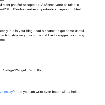
om/
i n'ont pas été accepté par AdSense.votre solution ici
.com/2015/12/adsense-tres-important-ceux-qui-nont.html
tedly, but in your blog I had a chance to get some useful
 writing style very much, I would like to suggest your blog
tes.
l/UCo-U-jpZ2McgeFzSinKUIbg
ive essay
? I bet you can write even better with a help of