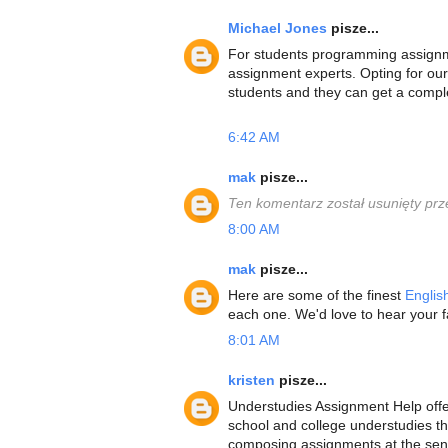
Michael Jones
pisze...
For students programming assignme
assignment experts. Opting for ou
students and they can get a compl
6:42 AM
mak
pisze...
Ten komentarz został usunięty prz
8:00 AM
mak
pisze...
Here are some of the finest
Englis
each one. We'd love to hear your f
8:01 AM
kristen
pisze...
Understudies Assignment Help offe
school and college understudies th
composing assignments at the sens