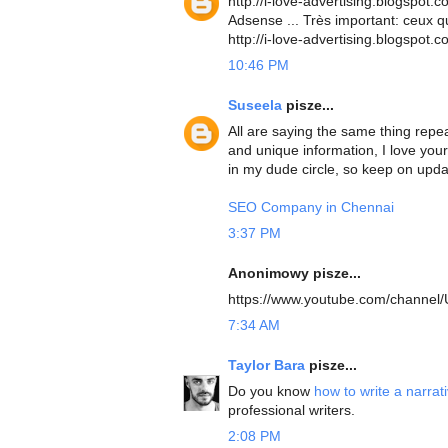
http://i-love-advertising.blogspot.c
Adsense ... Très important: ceux qu
http://i-love-advertising.blogspot
10:46 PM
Suseela
pisze...
All are saying the same thing repea
and unique information, I love your
in my dude circle, so keep on upda
SEO Company in Chennai
3:37 PM
Anonimowy pisze...
https://www.youtube.com/channe
7:34 AM
Taylor Bara
pisze...
Do you know
how to write a narrat
professional writers.
2:08 PM