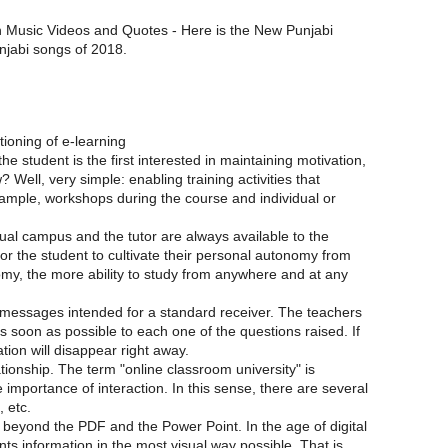
 Music Videos and Quotes - Here is the New Punjabi
njabi songs of 2018.
tioning of e-learning
the student is the first interested in maintaining motivation,
? Well, very simple: enabling training activities that
ample, workshops during the course and individual or
tual campus and the tutor are always available to the
for the student to cultivate their personal autonomy from
my, the more ability to study from anywhere and at any
messages intended for a standard receiver. The teachers
 soon as possible to each one of the questions raised. If
ation will disappear right away.
ationship. The term "online classroom university" is
importance of interaction. In this sense, there are several
, etc.
e beyond the PDF and the Power Point. In the age of digital
nts information in the most visual way possible. That is,