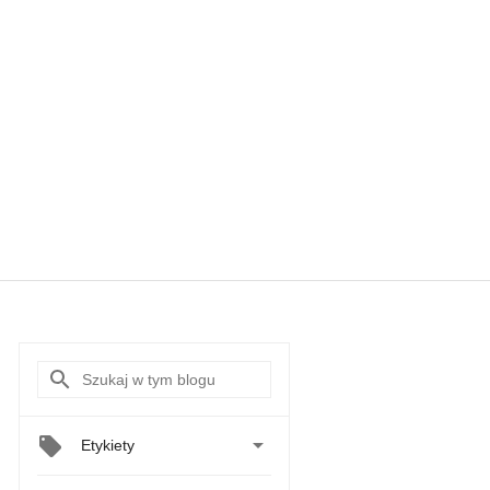

Etykiety