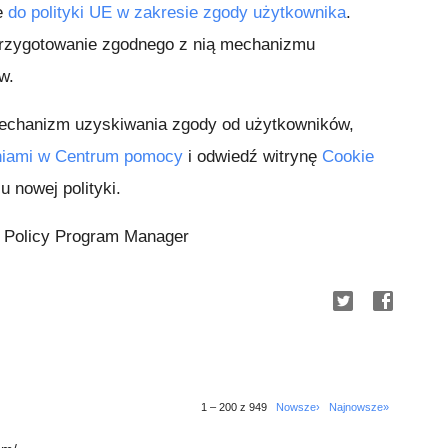
e
do polityki UE w zakresie zgody użytkownika
.
 przygotowanie zgodnego z nią mechanizmu
w.
mechanizm uzyskiwania zgody od użytkowników,
niami w Centrum pomocy
i odwiedź witrynę
Cookie
u nowej polityki.
 Policy Program Manager
1 – 200 z 949
Nowsze›
Najnowsze»