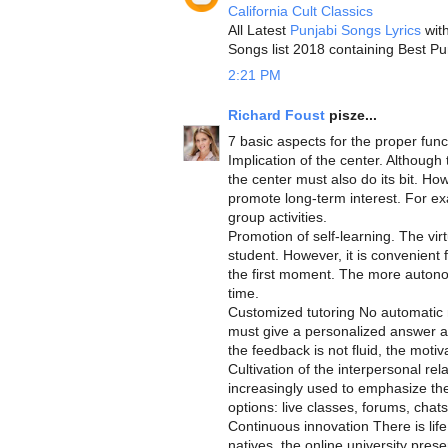
California Cult Classics
All Latest
Punjabi Songs Lyrics
with
Songs list 2018 containing Best Pu
2:21 PM
Richard Foust
pisze...
7 basic aspects for the proper func
Implication of the center. Although 
the center must also do its bit. How
promote long-term interest. For ex
group activities.
Promotion of self-learning. The vir
student. However, it is convenient 
the first moment. The more autono
time.
Customized tutoring No automatic 
must give a personalized answer as
the feedback is not fluid, the motiv
Cultivation of the interpersonal rel
increasingly used to emphasize the 
options: live classes, forums, chats
Continuous innovation There is lif
natives, the online university prese